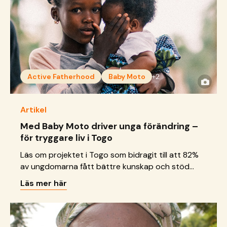
Active Fatherhood
Baby Moto
+2
Artikel
Med Baby Moto driver unga förändring –
för tryggare liv i Togo
Läs om projektet i Togo som bidragit till att 82%
av ungdomarna fått bättre kunskap och stöd
inom sexuell och reproduktiv hälsa och
Läs mer här
rättigheter.