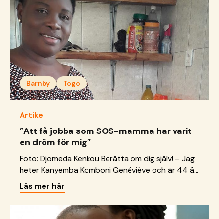
Barnby
Togo
Artikel
”Att få jobba som SOS-mamma har varit
en dröm för mig”
Foto: Djomeda Kenkou Berätta om dig själv! – Jag
heter Kanyemba Komboni Genéviève och är 44 år
gammal. Jag är SOS-mamma i en barnby i Togo.
Läs mer här
Hur länge har du arbetat på SOS Barnbyar? – Jag
har varit med sedan starten när just den här
verksamheten öppnade 2019. Men att få jobba