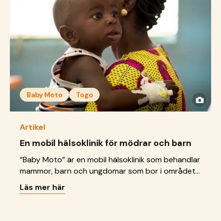
som SOS-mamma har &hellip; <a
href="https://sos-barnbyar.se/att-fa-jobba-som-
sos-mamma-har-varit-en-drom-for-
mig/">Continued</a>
Baby Moto
Togo
Artikel
En mobil hälsoklinik för mödrar och barn
“Baby Moto” är en mobil hälsoklinik som behandlar
mammor, barn och ungdomar som bor i området
Djagblé i Togo. I slutet av 2019, efter endast två
Läs mer här
års verksamhet, hade nästan 300 mammor och
200 barn fått vård genom Baby Moto-
programmet. Akoss* bor i Djagblé i södra Togo.