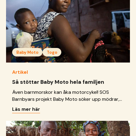
Baby Moto
Togo
Artikel
Så stöttar Baby Moto hela familjen
Även barnmorskor kan åka motorcykel! SOS
Barnbyars projekt Baby Moto söker upp mödrar,
gravida och barn som lever i utsatthet på
Läs mer här
landsbygden i västafrikanska Togo. Projektet
stärker även familjerna genom utbildning i
inkomstgenererande verksamheter och stöd till
att sätta upp sparlånegrupper.