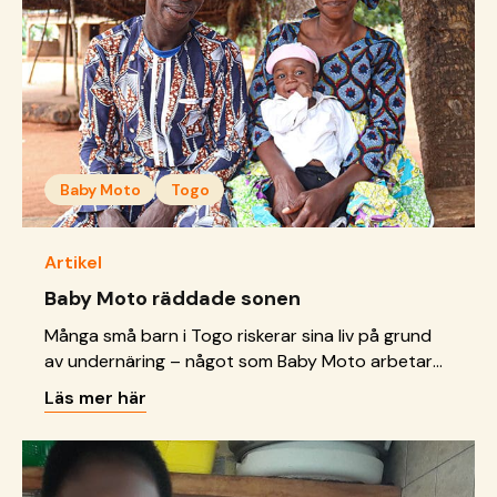
Baby Moto
Togo
Artikel
Baby Moto räddade sonen
Många små barn i Togo riskerar sina liv på grund
av undernäring – något som Baby Moto arbetar
för att bekämpa. När Ahoefas son bara var tre
Läs mer här
månader höll han på att dö av just det.
Räddningen blev barnmorskorna på motorcykel.