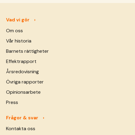
Hon är 22 år och väntar sitt tredje barn. &hellip;
<a href="https://sos-barnbyar.se/baby-moto-en-
mobil-halsoklinik-for-modrar-och-
Vad vi gör
barn/">Continued</a>
Om oss
Vår historia
Barnets rättigheter
Effektrapport
Årsredovisning
Övriga rapporter
Opinionsarbete
Press
Frågor & svar
Kontakta oss