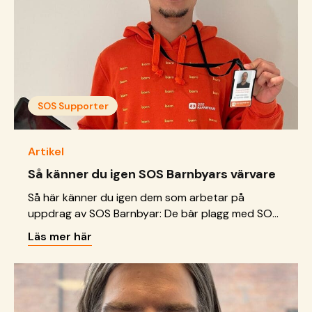
SOS Supporter
Artikel
Så känner du igen SOS Barnbyars värvare
Så här känner du igen dem som arbetar på
uppdrag av SOS Barnbyar: De bär plagg med SOS
Barnbyars logotyp på bröstet eller ryggen De har
Läs mer här
ett ID-kort med SOS Barnbyars logotyp som de
ska visa upp Direktregistrering sker på kontaktfritt
via din mobil – autogiromedgivandet har SOS
Barnbyars logotyp Du kan känna dig trygg som
nybliven fadder &hellip; <a href="https://sos-