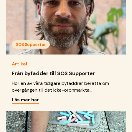
barnbyar.se/sa-kanner-du-igen-sos-barnbyars-
varvare/">Continued</a>
SOS Supporter
Artikel
Från byfadder till SOS Supporter
Hör en av våra tidigare byfaddrar berätta om
övergången till det icke-öronmärkta
månadsgivandet SOS Supporter
Läs mer här