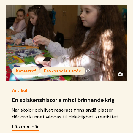
Katastrof
Psykosocialt stöd
+2
Artikel
En solskenshistoria mitt i brinnande krig
När skolor och livet raserats finns ändå platser
där oro kunnat vändas till delaktighet, kreativitet
och framtidsdrömmar.
Läs mer här