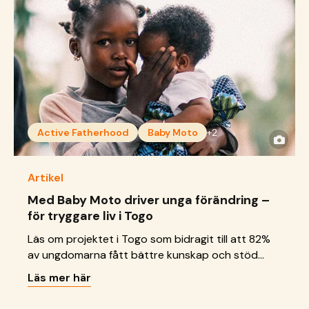
Active Fatherhood
Baby Moto
+2
Artikel
Med Baby Moto driver unga förändring –
för tryggare liv i Togo
Läs om projektet i Togo som bidragit till att 82%
av ungdomarna fått bättre kunskap och stöd
inom sexuell och reproduktiv hälsa och
Läs mer här
rättigheter.