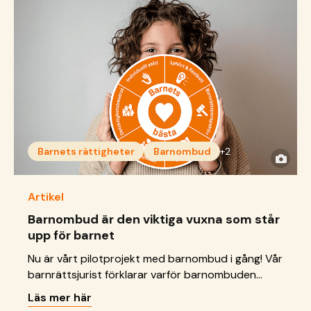
Barnets rättigheter
Barnombud
+2
Artikel
Barnombud är den viktiga vuxna som står
upp för barnet
Nu är vårt pilotprojekt med barnombud i gång! Vår
barnrättsjurist förklarar varför barnombuden
behövs, vad vi vill uppnå – och hur arbetet ska
Läs mer här
följas upp.