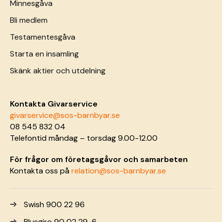
Minnesgåva
Bli medlem
Testamentesgåva
Starta en insamling
Skänk aktier och utdelning
Kontakta Givarservice
givarservice@sos-barnbyar.se
08 545 832 04
Telefontid måndag – torsdag 9.00-12.00
För frågor om företagsgåvor och samarbeten
Kontakta oss på
relation@sos-barnbyar.se
Swish 900 22 96
Plusgiro 90 02 29-6