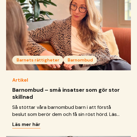
Barnets rättigheter
Barnombud
+1
Artikel
Barnombud – små insatser som gör stor
skillnad
Så stöttar våra barnombud barn i att förstå
beslut som berör dem och få sin röst hörd. Läs
hur många vi nått hittills.
Läs mer här