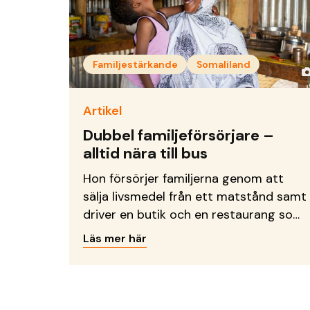
Familjestärkande
Somaliland
Artikel
Dubbel familjeförsörjare –
alltid nära till bus
Hon försörjer familjerna genom att
sälja livsmedel från ett matstånd samt
driver en butik och en restaurang som
ligger längs en trafikerad väg i en av
Läs mer här
Somalilands kuststäder. Hodan är
mycket omtyckt där de bor och hon
lockar många kunder till sin butik med
sitt glada bemötande och hjärtliga