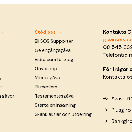
handlar medan de väljer ut vad de
behöver från &hellip; <a
href="https://sos-barnbyar.se/hodan-
bygger-en-stabil-framtid-for-sina-
Kontakta G
Stöd oss
barn/">Continued</a>
givarservi
Bli SOS Supporter
08 545 83
Ge engångsgåva
Telefontid 
Bidra som företag
Gåvoshop
För frågor
Kontakta o
y
Minnesgåva
t
Bli medlem
a gåvor
Testamentesgåva
Swish 9
Starta en insamling
Plusgir
Skänk aktier och utdelning
Bankgir