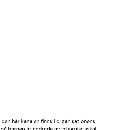
 den här kanalen finns i organisationens
på barnen är ändrade av integritetsskäl.