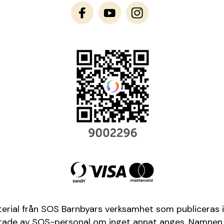
terial från SOS Barnbyars verksamhet som publiceras i
aferade av SOS-personal om inget annat anges. Namnen 