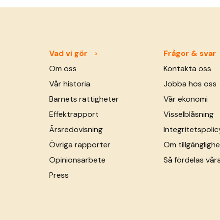
skratt. Hon ger sina kunder mycket
&hellip; <a href="https://sos-
barnbyar.se/dubbel-familjeforsorjare-
alltid-nara-till-bus/">Continued</a>
Vad vi gör
Frågor & svar
Om oss
Kontakta oss
Vår historia
Jobba hos oss
Barnets rättigheter
Vår ekonomi
Effektrapport
Visselblåsning
Årsredovisning
Integritetspolic
Övriga rapporter
Om tillgänglighe
Opinionsarbete
Så fördelas vår
Press