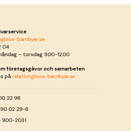
ivarservice
ce@sos-barnbyar.se
2 04
måndag – torsdag 9.00-12.00
 om företagsgåvor och samarbeten
ss på
relation@sos-barnbyar.se
00 22 96
o 90 02 29-6
o 900-2031