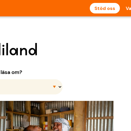
Stöd oss
Va
iland
u läsa om?