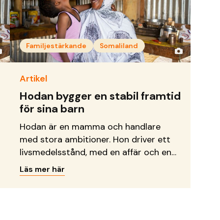
Familjestärkande
Somaliland
Artikel
Hodan bygger en stabil framtid
för sina barn
Hodan är en mamma och handlare
med stora ambitioner. Hon driver ett
livsmedelsstånd, med en affär och en
restaurang, i en av Somalilands
Läs mer här
kuststäder. Hon lyckas få många
kunder till sin verksamhet med sin
varma personlighet och sitt hjärtliga
skratt. Hon pratar gärna med de som