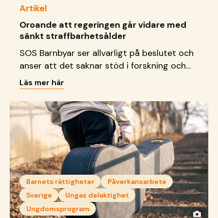
Artikel
Oroande att regeringen går vidare med
sänkt straffbarhetsålder
SOS Barnbyar ser allvarligt på beslutet och
anser att det saknar stöd i forskning och
riskerar att få allvarliga konsekvenser för
Läs mer här
barn.
Barnets rättigheter
Påverkansarbete
Sverige
Ungas delaktighet
Ungdomsprogram