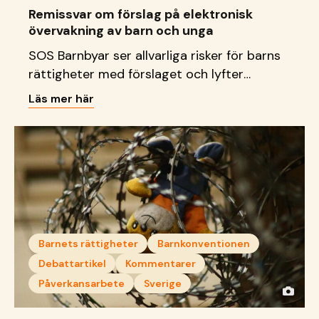
Remissvar om förslag på elektronisk
övervakning av barn och unga
SOS Barnbyar ser allvarliga risker för barns
rättigheter med förslaget och lyfter
behovet av stärkta stödinsatser som
Läs mer här
bygger på tillit, relationer och långsiktighet.
Barnets rättigheter
Barnkonventionen
Debattartikel
Kommentarer
Påverkansarbete
Sverige