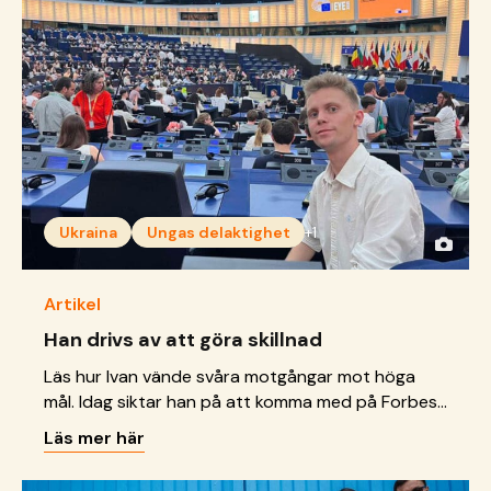
Ukraina
Ungas delaktighet
+1
Artikel
Han drivs av att göra skillnad
Läs hur Ivan vände svåra motgångar mot höga
mål. Idag siktar han på att komma med på Forbes-
listan innan han fyllt 30.
Läs mer här