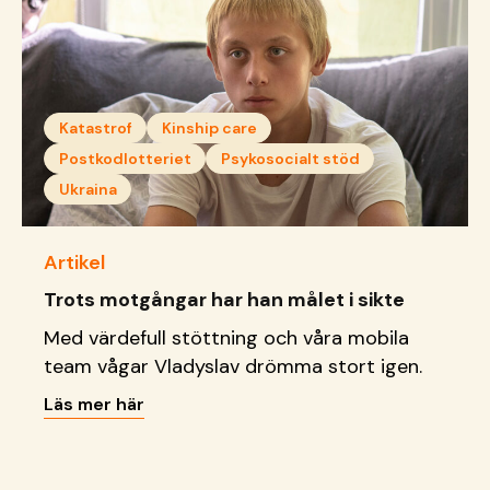
Katastrof
Kinship care
Postkodlotteriet
Psykosocialt stöd
Ukraina
Artikel
Trots motgångar har han målet i sikte
Med värdefull stöttning och våra mobila
team vågar Vladyslav drömma stort igen.
Läs mer här