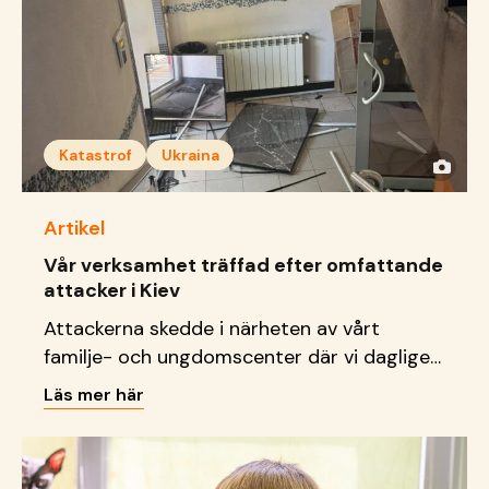
Katastrof
Ukraina
Artikel
Vår verksamhet träffad efter omfattande
attacker i Kiev
Attackerna skedde i närheten av vårt
familje- och ungdomscenter där vi dagligen
tar emot barn, unga och familjer.
Läs mer här