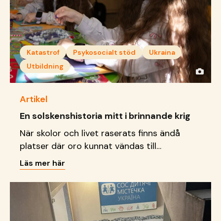
Katastrof
Psykosocialt stöd
Ukraina
Utbildning
Artikel
En solskenshistoria mitt i brinnande krig
När skolor och livet raserats finns ändå
platser där oro kunnat vändas till
delaktighet, kreativitet och
Läs mer här
framtidsdrömmar.