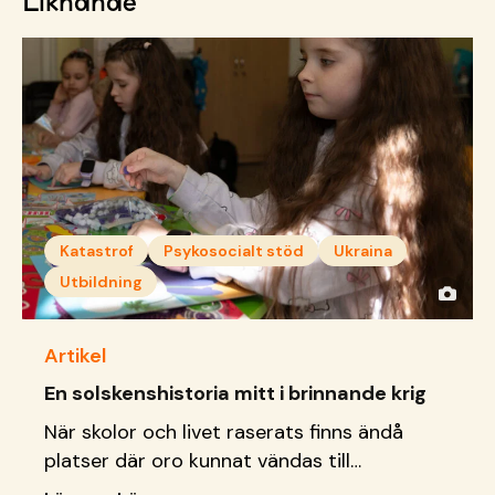
Liknande
Katastrof
Psykosocialt stöd
Ukraina
Utbildning
Artikel
En solskenshistoria mitt i brinnande krig
När skolor och livet raserats finns ändå
platser där oro kunnat vändas till
delaktighet, kreativitet och