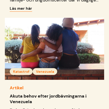
familje- och ungdomscenter där vi dagligen
tar emot barn, unga och familjer.
Läs mer här
Katastrof
Venezuela
Artikel
Akuta behov efter jordbävningarna i
Venezuela