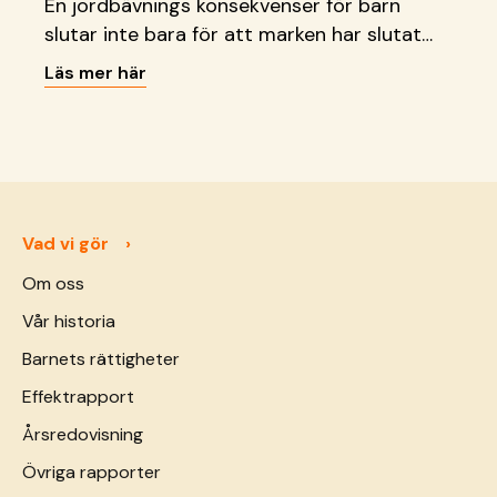
En jordbävnings konsekvenser för barn
slutar inte bara för att marken har slutat
att skaka. Läs vad vi gör just nu.
Läs mer här
Vad vi gör
Om oss
Vår historia
Barnets rättigheter
Effektrapport
Årsredovisning
Övriga rapporter