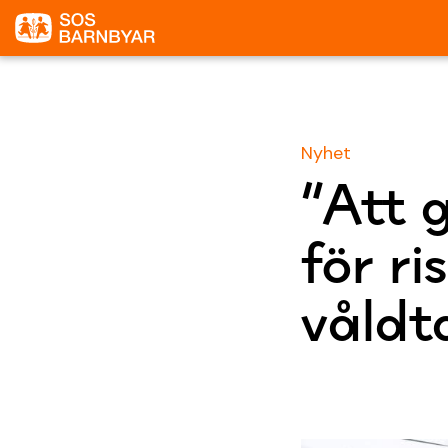
Nyhet
”Att g
för ri
våldt