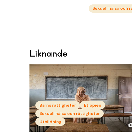
Sexuell hälsa och 
Liknande
Barns rättigheter
Etiopien
Sexuell hälsa och rättigheter
Utbildning