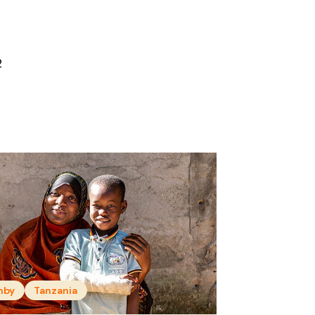
2
nby
Tanzania