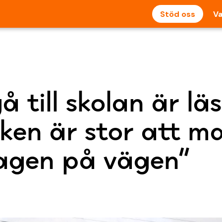
Stöd oss
Va
å till skolan är lä
sken är stor att ma
agen på vägen”