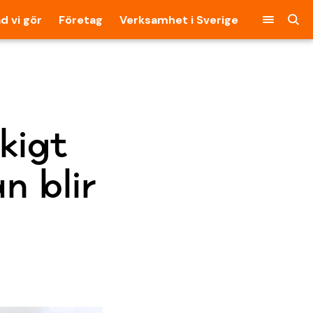
d vi gör
Företag
Verksamhet i Sverige
skigt
n blir