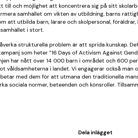
t till och möjlighet att koncentrera sig på sitt skolarb
rmera samhället om vikten av utbildning, barns rätti
 att utbilda barn, lärare och skolpersonal, föräldrar, 
amhället i stort.
påverka strukturella problem är att sprida kunskap. Det
ampanj som heter ”16 Days of Activism Against Gen
jen har nått över 14 000 barn i området och 600 per
t våldsamheterna i landet. Vi engagerar också män oc
etar med dem för att utmana den traditionella mansro
rka sociala normer, beteenden och könsroller. Tillsam
Dela inlägget