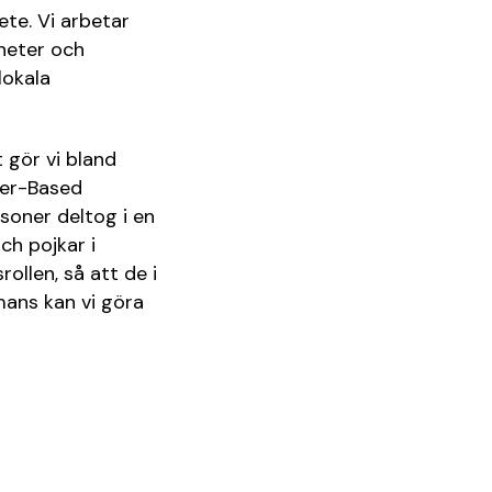
ete. Vi arbetar
gheter och
lokala
 gör vi bland
der-Based
soner deltog i en
h pojkar i
llen, så att de i
mans kan vi göra