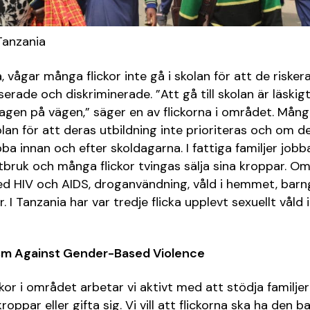
Tanzania
, vågar många flickor inte gå i skolan för att de riskera
erade och diskriminerade. ”Att gå till skolan är läskigt
tagen på vägen,” säger en av flickorna i området. Många
kolan för att deras utbildning inte prioriteras och om de
ba innan och efter skoldagarna. I fattiga familjer job
tbruk och många flickor tvingas sälja sina kroppar. O
d HIV och AIDS, droganvändning, våld i hemmet, barn
. I Tanzania har var tredje flicka upplevt sexuellt våld i
ism Against Gender-Based Violence
ckor i området arbetar vi aktivt med att stödja familjer
 kroppar eller gifta sig. Vi vill att flickorna ska ha den