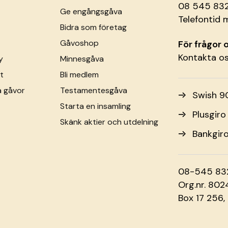
08 545 83
Ge engångsgåva
Telefontid 
Bidra som företag
Gåvoshop
För frågor
Kontakta o
y
Minnesgåva
t
Bli medlem
a gåvor
Testamentesgåva
Swish 9
Starta en insamling
Plusgir
Skänk aktier och utdelning
Bankgir
08-545 83
Org.nr. 80
Box 17 256,