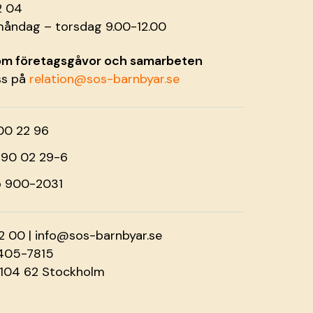
2 04
måndag – torsdag 9.00-12.00
 om företagsgåvor och samarbeten
ss på
relation@sos-barnbyar.se
00 22 96
o 90 02 29-6
o 900-2031
2 00 |
info@sos-barnbyar.se
2405-7815
 104 62 Stockholm