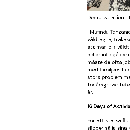
Demonstration i 
I Mufindi, Tanzania
våldtagna, trakass
att man blir våld
heller inte gå i s
måste de ofta job
med familjens lan
stora problem me
tonårsgraviditeter
år.
16 Days of Activ
För att stärka fli
slipper sälja sina