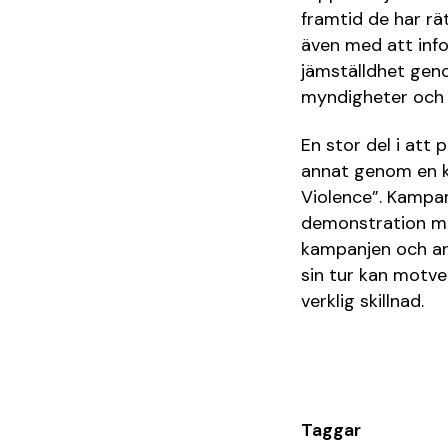
framtid de har rät
även med att info
jämställdhet genom
myndigheter och s
En stor del i att 
annat genom en k
Violence”. Kampan
demonstration mo
kampanjen och arb
sin tur kan motve
verklig skillnad.
Taggar