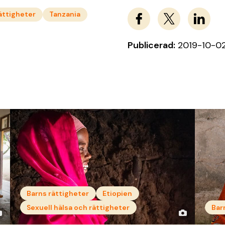
rättigheter
Tanzania
Publicerad:
2019-10-0
Barns rättigheter
Etiopien
Sexuell hälsa och rättigheter
Bar