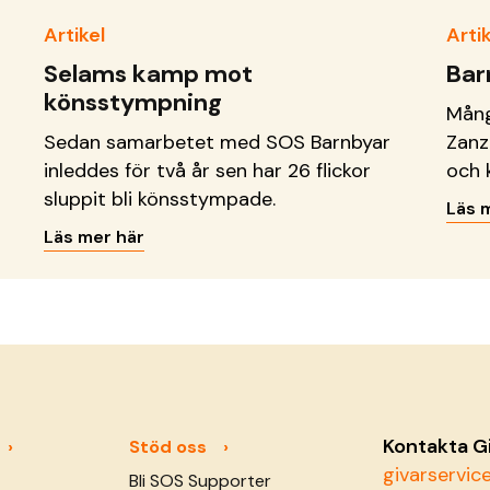
Artikel
Artik
Selams kamp mot
Bar
könsstympning
Mång
Sedan samarbetet med SOS Barnbyar
Zanz
inleddes för två år sen har 26 flickor
och 
sluppit bli könsstympade.
lyxho
Läs 
hind
Läs mer här
mätt
sina
SOS 
dess
uppv
Kontakta G
Stöd oss
givarservi
Bli SOS Supporter