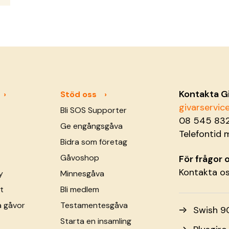
Kontakta G
Stöd oss
givarservi
Bli SOS Supporter
08 545 83
Ge engångsgåva
Telefontid 
Bidra som företag
Gåvoshop
För frågor
Kontakta o
y
Minnesgåva
t
Bli medlem
a gåvor
Testamentesgåva
Swish 9
Starta en insamling