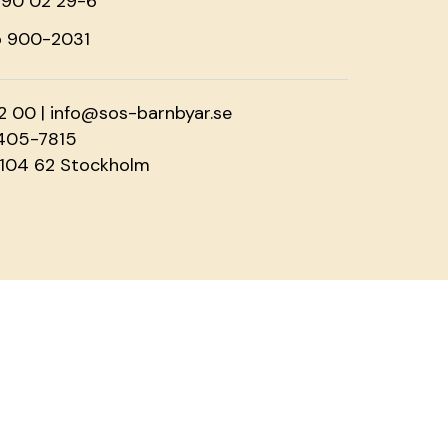
o 90 02 29-6
o 900-2031
2 00 |
info@sos-barnbyar.se
2405-7815
 104 62 Stockholm