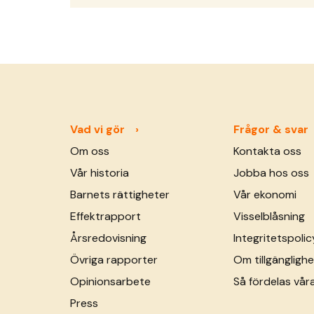
mot livmoderhalscancer och för att
barn inte ska förlora sin mamma.
Livmoderhalscancer är ett stort
problem i utvecklingsländer. En av två
kvinnor som har livmoderhalscancer
dör. Detta fastän sjukdomen kan
förhindras genom &hellip; <a
Vad vi gör
Frågor & svar
href="https://sos-barnbyar.se/en-
Om oss
Kontakta oss
kamp-mot-
Vår historia
Jobba hos oss
livmoderhalscancer/">Continued</a>
Barnets rättigheter
Vår ekonomi
Effektrapport
Visselblåsning
Årsredovisning
Integritetspolic
Övriga rapporter
Om tillgänglighe
Opinionsarbete
Så fördelas vår
Press