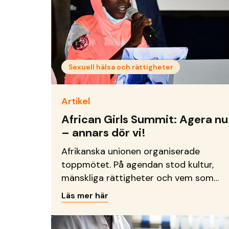
Sexuell hälsa och rättigheter
Artikel
African Girls Summit: Agera nu
– annars dör vi!
Afrikanska unionen organiserade
toppmötet. På agendan stod kultur,
mänskliga rättigheter och vem som
bär ansvar för att avskaffa de farliga
Läs mer här
metoder många flickor i Afrika än idag
utsätts för; som till exempel