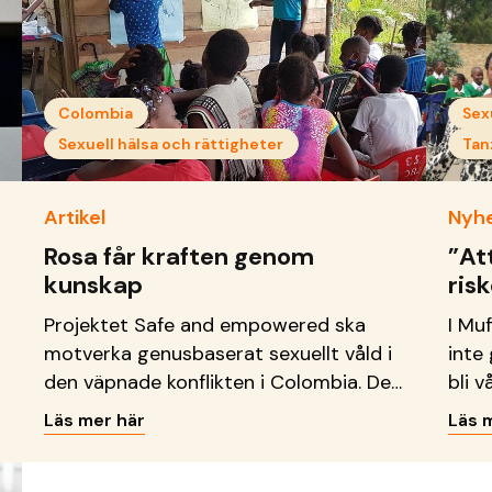
Colombia
Sex
Sexuell hälsa och rättigheter
Tan
Artikel
Nyh
Rosa får kraften genom
”Att
kunskap
risk
vål
Projektet Safe and empowered ska
I Mu
motverka genusbaserat sexuellt våld i
inte 
den väpnade konflikten i Colombia. Det
bli 
görs genom att öka medvetenheten i
diskr
Läs mer här
Läs 
ämnet, stärka de offer som varit
läski
utsatta för våldet och genom att
våld