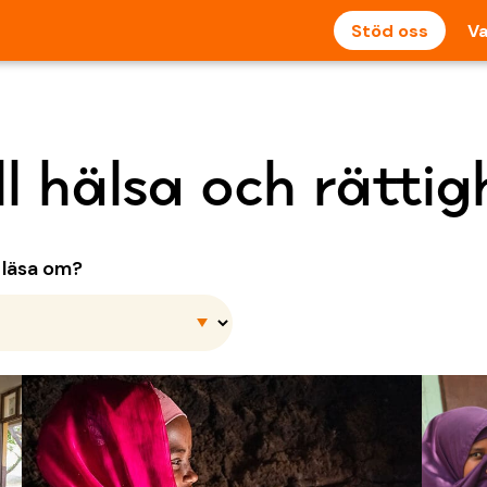
Stöd oss
Va
l hälsa och rättig
u läsa om?