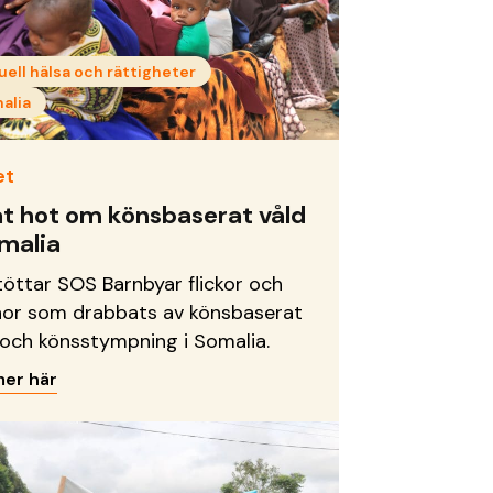
uell hälsa och rättigheter
alia
et
t hot om könsbaserat våld
omalia
töttar SOS Barnbyar flickor och
nor som drabbats av könsbaserat
 och könsstympning i Somalia.
mer här