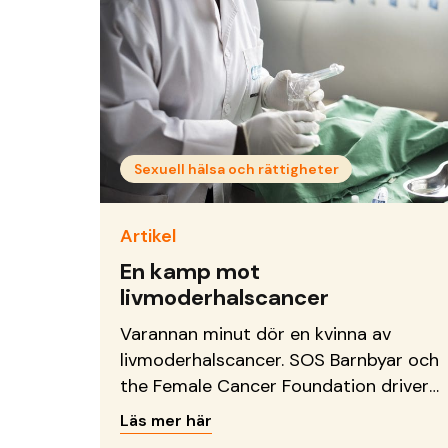
barnäktenskap, könsstympning och
könsbaserat våld. Vid toppmötet
presenterade flickor och unga kvinnor
från Afrikanska unionens
medlemsländer ett manifest, riktat till
ledare, de döpt &hellip; <a
href="https://sos-barnbyar.se/african-
Sexuell hälsa och rättigheter
girls-summit-agera-nu-annars-dor-
vi/">Continued</a>
Artikel
En kamp mot
livmoderhalscancer
Varannan minut dör en kvinna av
livmoderhalscancer. SOS Barnbyar och
the Female Cancer Foundation driver
ett projekt i Nairobi, Kenya där vi
Läs mer här
tillsammans kämpar