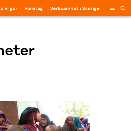
d vi gör
Företag
Verksamhet i Sverige
heter