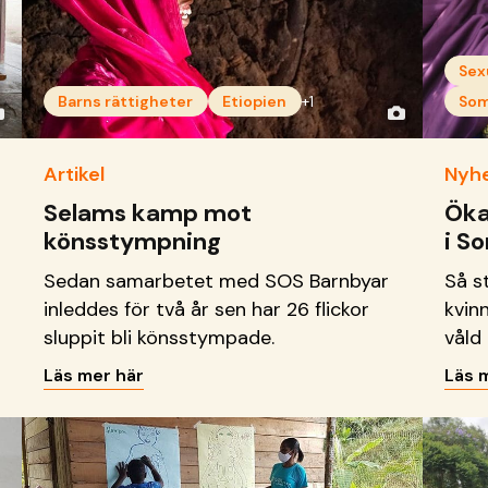
Sex
Barns rättigheter
Etiopien
+1
Som
Artikel
Nyh
Selams kamp mot
Öka
könsstympning
i S
Sedan samarbetet med SOS Barnbyar
Så s
inleddes för två år sen har 26 flickor
kvin
sluppit bli könsstympade.
våld
Läs mer här
Läs 