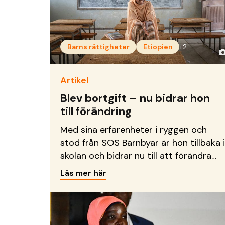
Barns rättigheter
Etiopien
+2
Artikel
Blev bortgift – nu bidrar hon
till förändring
Med sina erfarenheter i ryggen och
stöd från SOS Barnbyar är hon tillbaka i
skolan och bidrar nu till att förändra
situationen och bryta sociala stigman.
Läs mer här