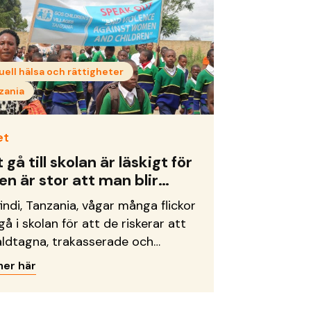
uell hälsa och rättigheter
zania
et
 gå till skolan är läskigt för
en är stor att man blir
dtagen på vägen”
findi, Tanzania, vågar många flickor
gå i skolan för att de riskerar att
våldtagna, trakasserade och
iminerade. ”Att gå till skolan är
mer här
gt för risken är stor att man blir
tagen på vägen,” säger en av