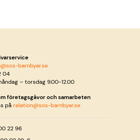
ivarservice
ce@sos-barnbyar.se
2 04
måndag – torsdag 9.00-12.00
 om företagsgåvor och samarbeten
ss på
relation@sos-barnbyar.se
00 22 96