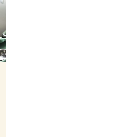
arbeta förebyggande med bland annat
flic
attityder. Rosa Córdoba är en av
helle
deltagarna. – När jag först hörde talas
utbil
om Safe and &hellip; <a
href
href="https://sos-barnbyar.se/rosa-
till-
fick-kraften-genom-
stor
kunskap/">Continued</a>
vage