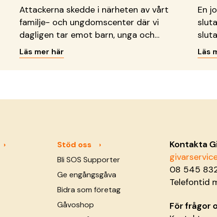
Attackerna skedde i närheten av vårt
En j
familje- och ungdomscenter där vi
slut
dagligen tar emot barn, unga och
sluta
familjer.
Läs mer här
Läs 
Kontakta G
Stöd oss
givarservi
Bli SOS Supporter
08 545 83
Ge engångsgåva
Telefontid 
Bidra som företag
Gåvoshop
För frågor