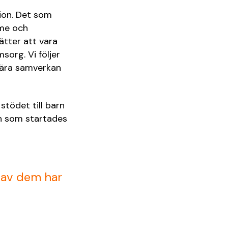
ion. Det som
rme och
ätter att vara
sorg. Vi följer
nära samverkan
stödet till barn
en som startades
 av dem har