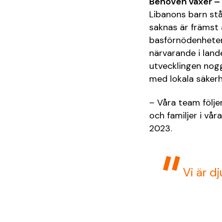
Behoven växer – 
Libanons barn stå
saknas är främst 
basförnödenheter 
närvarande i lande
utvecklingen nog
med lokala säker
– Våra team följe
och familjer i vå
2023.
Vi är d