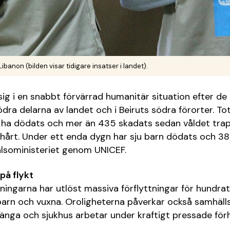
ibanon (bilden visar tidigare insatser i landet).
sig i en snabbt förvärrad humanitär situation efter de 
ödra delarna av landet och i Beiruts södra förorter. To
 ha dödats och mer än 435 skadats sedan våldet tra
 hårt. Under ett enda dygn har sju barn dödats och 38 
älsoministeriet genom UNICEF.
på flykt
ngarna har utlöst massiva förflyttningar för hundra
arn och vuxna. Oroligheterna påverkar också samhälls
tänga och sjukhus arbetar under kraftigt pressade för