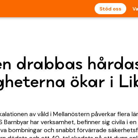
Stöd oss
Va
n drabbas hårdas
igheterna ökar i L
lationen av våld i Mellanöstern påverkar flera län
 Barnbyar har verksamhet, befinner sig civila i en 
nsiva bombningar och snabbt förvärrade säkerhets