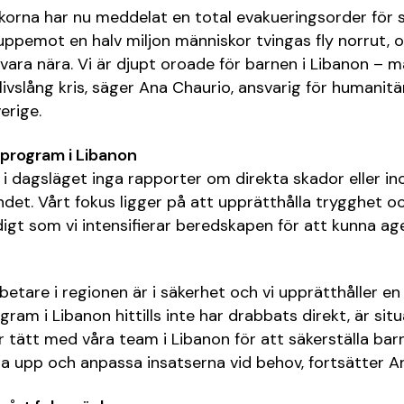
rkorna har nu meddelat en total evakueringsorder för s
uppemot en halv miljon människor tvingas fly norrut, o
n vara nära. Vi är djupt oroade för barnen i Libanon –
livslång kris, säger Ana Chaurio, ansvarig för humanitä
erige.
 program i Libanon
i dagsläget inga rapporter om direkta skador eller inc
det. Vårt fokus ligger på att upprätthålla trygghet oc
igt som vi intensifierar beredskapen för att kunna a
betare i regionen är i säkerhet och vi upprätthåller en
ram i Libanon hittills inte har drabbats direkt, är si
tar tätt med våra team i Libanon för att säkerställa ba
la upp och anpassa insatserna vid behov, fortsätter A