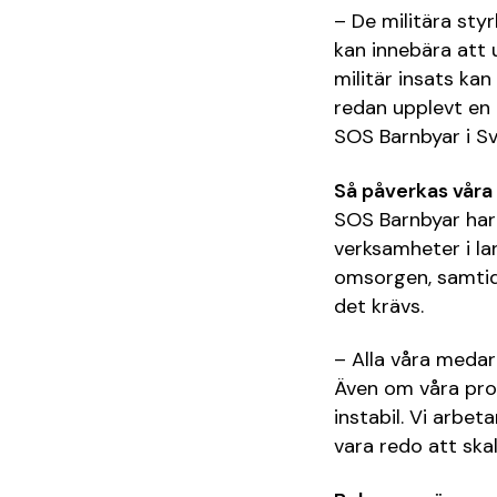
– De militära sty
kan innebära att 
militär insats ka
redan upplevt en 
SOS Barnbyar i Sv
Så påverkas våra
SOS Barnbyar har 
verksamheter i lan
omsorgen, samtid
det krävs.
– Alla våra medar
Även om våra prog
instabil. Vi arbe
vara redo att ska