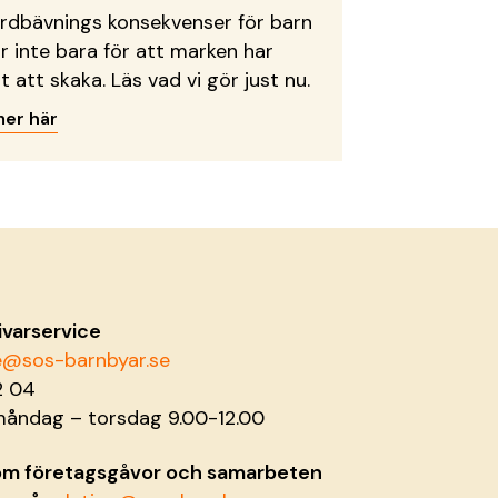
ordbävnings konsekvenser för barn
ar inte bara för att marken har
t att skaka. Läs vad vi gör just nu.
mer här
ivarservice
ce@sos-barnbyar.se
2 04
måndag – torsdag 9.00-12.00
 om företagsgåvor och samarbeten