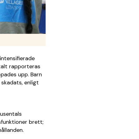
intensifierade
talt rapporteras
ppades upp. Barn
skadats, enligt
tusentals
funktioner brett;
hållanden.