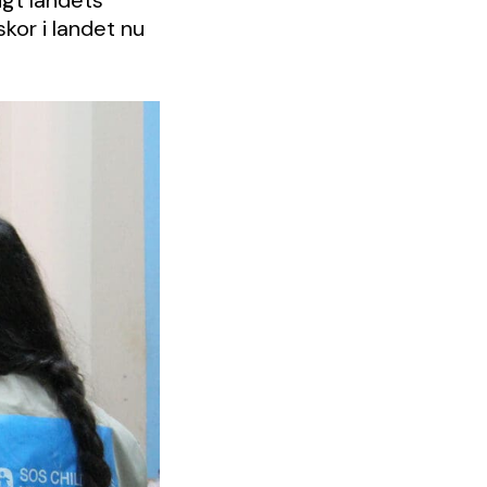
igt landets
kor i landet nu