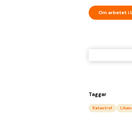
Om arbetet i 
Taggar
Katastrof
Liba