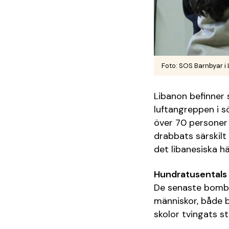
Foto: SOS Barnbyar i L
Libanon befinner 
luftangreppen i s
över 70 personer
drabbats särskilt
det libanesiska h
Hundratusentals 
De senaste bombni
människor, både b
skolor tvingats s