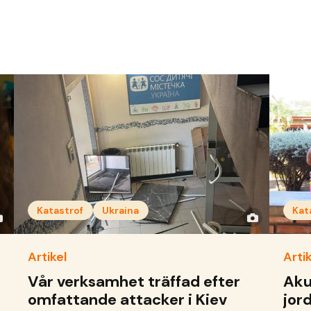
Katastrof
Ukraina
Kat
Artikel
Artik
Vår verksamhet träffad efter
Aku
omfattande attacker i Kiev
jor