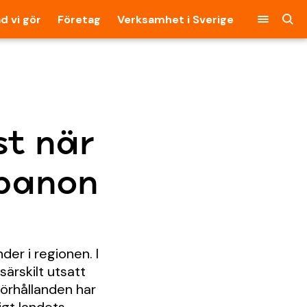
d vi gör
Företag
Verksamhet i Sverige
t när
ibanon
der i regionen. I
särskilt utsatt
förhållanden har