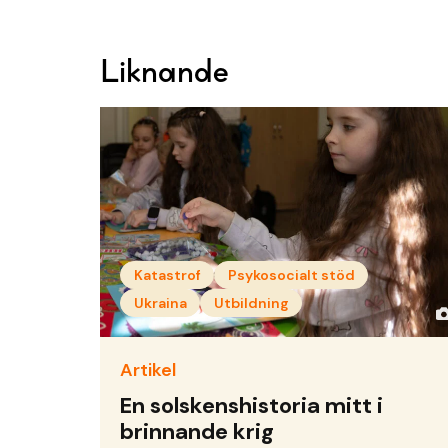
Liknande
Katastrof
Psykosocialt stöd
Ukraina
Utbildning
Artikel
En solskenshistoria mitt i
brinnande krig