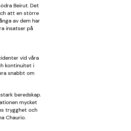
ödra Beirut. Det
ch att en större
 många av dem har
ra insatser på
identer vid våra
h kontinuitet i
gera snabbt om
 stark beredskap.
tuationen mycket
rns trygghet och
na Chaurio.