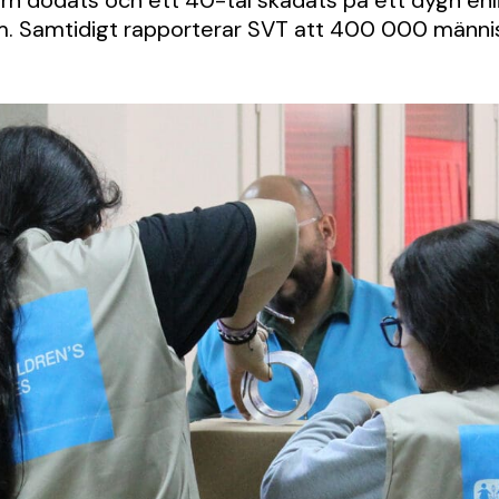
u barn dödats och ett 40-tal skadats på ett dygn enl
m. Samtidigt rapporterar SVT att 400 000 männis