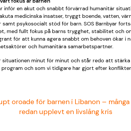
vårt fokus är barnen
r inför en akut och snabbt förvärrad humanitär situat
akuta medicinska insatser, tryggt boende, vatten, vä
samt psykosocialt stöd för barn. SOS Barnbyar forts
t, med fullt fokus på barns trygghet, stabilitet och om
grant för att kunna agera snabbt om behoven ökar i 
hetsaktörer och humanitära samarbetspartner.
r situationen minut för minut och står redo att stärka 
ra program och som vi tidigare har gjort efter konflikt
jupt oroade för barnen i Libanon – många
redan upplevt en livslång kris