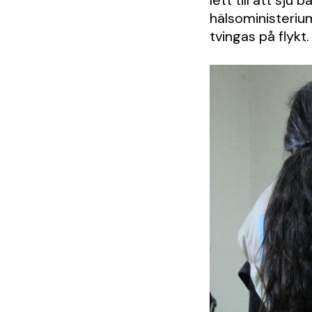
lett till att sj
hälsoministeriu
tvingas på flykt.