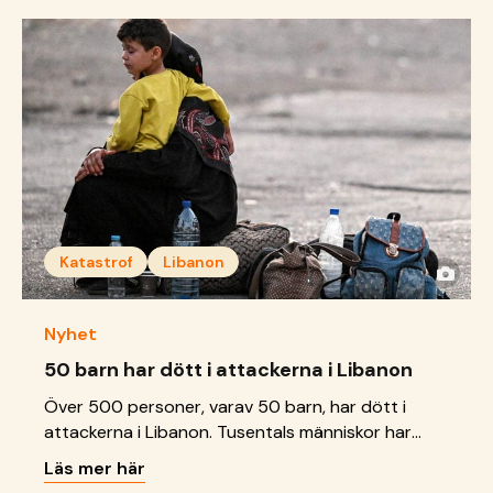
Katastrof
Libanon
Nyhet
50 barn har dött i attackerna i Libanon
Över 500 personer, varav 50 barn, har dött i
attackerna i Libanon. Tusentals människor har
tvingats fly och är i akut behov av skydd och
Läs mer här
omsorg. Många söker skydd i skolor, kyrkor och