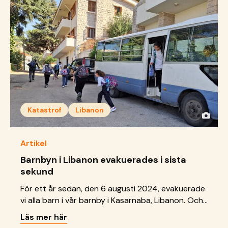
Katastrof
Libanon
Artikel
Barnbyn i Libanon evakuerades i sista
sekund
För ett år sedan, den 6 augusti 2024, evakuerade
vi alla barn i vår barnby i Kasarnaba, Libanon. Och
det var i sista sekunden. Bara två veckor senare
Läs mer här
var barnbyn förstörd.