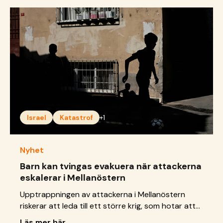
röd zon på grund av sin närhet till potentiella
militära mål.
Israel
Katastrof
+1
Nyhet
Barn kan tvingas evakuera när attackerna
eskalerar i Mellanöstern
Upptrappningen av attackerna i Mellanöstern
riskerar att leda till ett större krig, som hotar att
utsätta många fler barn för fara. SOS Barnbyar
Läs mer här