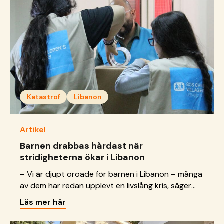
Katastrof
Libanon
Artikel
Barnen drabbas hårdast när
stridigheterna ökar i Libanon
– Vi är djupt oroade för barnen i Libanon – många
av dem har redan upplevt en livslång kris, säger
Ana Chaurio på SOS Barnbyar i Sverige.
Läs mer här