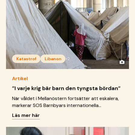
Katastrof
Libanon
+2
Artikel
”I varje krig bär barn den tyngsta bördan”
När våldet i Mellanöstern fortsätter att eskalera,
markerar SOS Barnbyars internationella
organisation att barns säkerhet och rättigheter
Läs mer här
måste prioriteras.