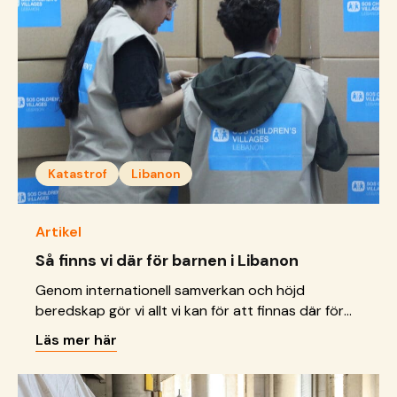
Katastrof
Libanon
Artikel
Så finns vi där för barnen i Libanon
Genom internationell samverkan och höjd
beredskap gör vi allt vi kan för att finnas där för
barn vars trygghet och liv just nu riskeras av ett
Läs mer här
krig.