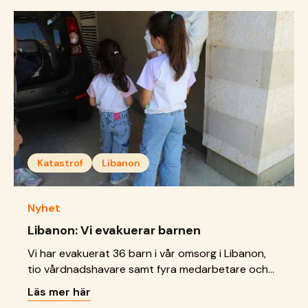
moskéer.
Katastrof
Libanon
Nyhet
Libanon: Vi evakuerar barnen
Vi har evakuerat 36 barn i vår omsorg i Libanon,
tio vårdnadshavare samt fyra medarbetare och
deras familjer med anledning av spänningarna i
Läs mer här
Mellanöstern. Den evakuerade barnbyn ligger i en