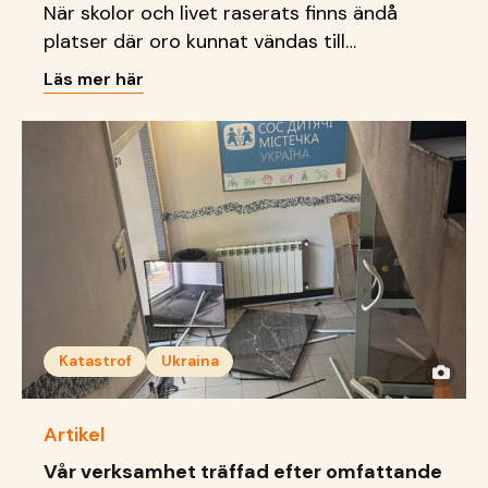
När skolor och livet raserats finns ändå
platser där oro kunnat vändas till
delaktighet, kreativitet och
Läs mer här
framtidsdrömmar.
Katastrof
Ukraina
Artikel
Vår verksamhet träffad efter omfattande