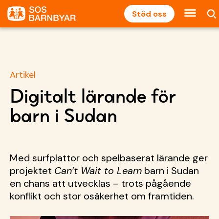
Stöd oss
Artikel
Digitalt lärande för
barn i Sudan
Med
surfplattor
och
spelbaserat
lärande ger
projektet
Can’t
Wait
to
Learn
barn i Sudan
en chans att utvecklas
– trots p
ågående
konflikt och stor osäkerhet om framtiden.