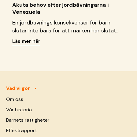
Akuta behov efter jordbävningarna i
Venezuela
En jordbävnings konsekvenser för barn
slutar inte bara för att marken har slutat
att skaka. Läs vad vi gör just nu.
Läs mer här
Vad vi gör
Om oss
Vår historia
Barnets rättigheter
Effektrapport