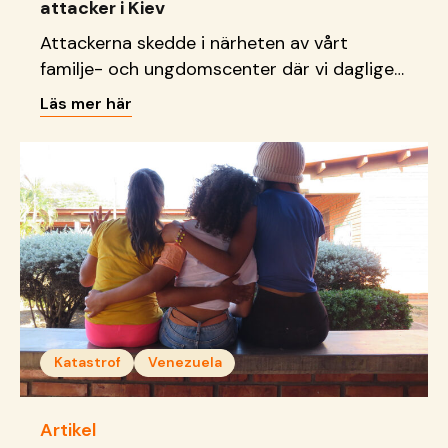
attacker i Kiev
Attackerna skedde i närheten av vårt
familje- och ungdomscenter där vi dagligen
tar emot barn, unga och familjer.
Läs mer här
Katastrof
Venezuela
Artikel