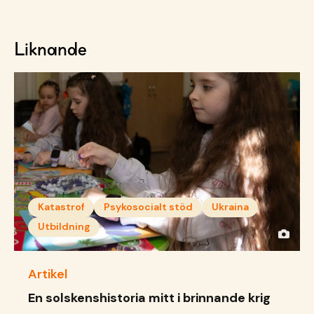
Liknande
Katastrof
Psykosocialt stöd
Ukraina
Utbildning
Artikel
En solskenshistoria mitt i brinnande krig