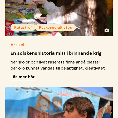
Katastrof
Psykosocialt stöd
+2
Artikel
En solskenshistoria mitt i brinnande krig
När skolor och livet raserats finns ändå platser
där oro kunnat vändas till delaktighet, kreativitet
och framtidsdrömmar.
Läs mer här