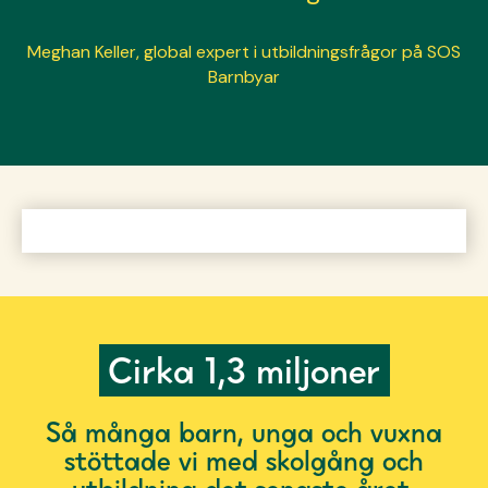
Meghan Keller, global expert i utbildningsfrågor på SOS
Barnbyar
Cirka 1,3 miljoner
Så många barn, unga och vuxna
stöttade vi med skolgång och