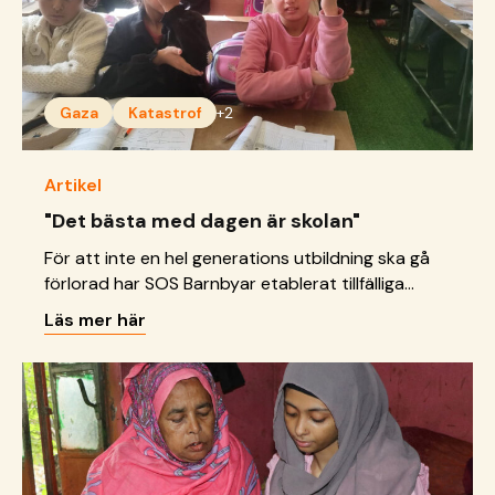
Gaza
Katastrof
+2
Artikel
"Det bästa med dagen är skolan"
För att inte en hel generations utbildning ska gå
förlorad har SOS Barnbyar etablerat tillfälliga
klassrum i tältlägret i Khan Younis.
Läs mer här