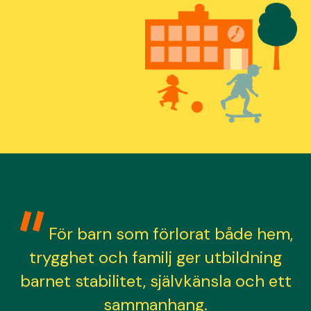
För barn som förlorat både hem,
trygghet och familj ger utbildning
barnet stabilitet, självkänsla och ett
sammanhang.