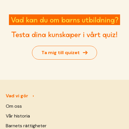
Vad kan du om barns utbildning?
Testa dina kunskaper i vårt quiz!
→
Ta mig till quizet
Vad vi gör
Om oss
Vår historia
Barnets rättigheter