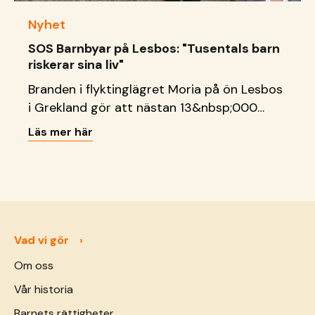
Nyhet
SOS Barnbyar på Lesbos: "Tusentals barn
riskerar sina liv"
Branden i flyktinglägret Moria på ön Lesbos
i Grekland gör att nästan 13&nbsp;000
flyktingar inte längre har tak över huvudet.
Läs mer här
SOS Barnbyar är en av få
hjälporganisationer med verksamhet på ön
och var snabbt ute med förnödenheter.
Anna Ernestam, generalsekreterare SOS
Barnbyar är kritisk till hur frågan kring
flyktingläger som Moria hanteras. –&nbsp;I
Vad vi gör
flera nätter &hellip; <a href="https://sos-
Om oss
barnbyar.se/grekland-forstarkta-insatser-
Vår historia
for-barn-pa-flykt/">Continued</a>
Barnets rättigheter