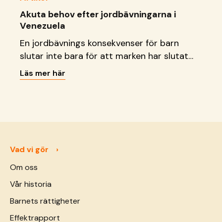
Akuta behov efter jordbävningarna i
Venezuela
En jordbävnings konsekvenser för barn
slutar inte bara för att marken har slutat
att skaka. Läs vad vi gör just nu.
Läs mer här
Vad vi gör
Om oss
Vår historia
Barnets rättigheter
Effektrapport