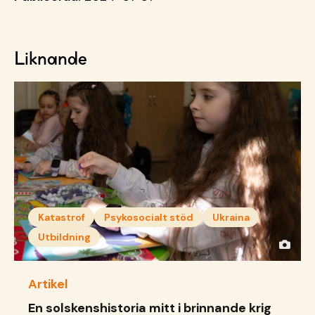
Liknande
Katastrof
Psykosocialt stöd
Ukraina
Utbildning
Artikel
En solskenshistoria mitt i brinnande krig