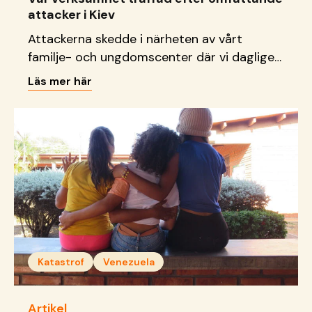
attacker i Kiev
Attackerna skedde i närheten av vårt
familje- och ungdomscenter där vi dagligen
tar emot barn, unga och familjer.
Läs mer här
Katastrof
Venezuela
Artikel