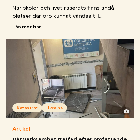
När skolor och livet raserats finns ändå
platser där oro kunnat vändas till
delaktighet, kreativitet och
Läs mer här
framtidsdrömmar.
Katastrof
Ukraina
Artikel
Vår verksamhet träffad efter omfattande