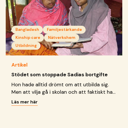
Bangladesh
Familjestärkande
Kinship care
Nätverkshem
Utbildning
Artikel
Stödet som stoppade Sadias bortgifte
Hon hade alltid drömt om att utbilda sig.
Men att vilja gå i skolan och att faktiskt ha
råd att göra det, är två helt olika saker.
Läs mer här