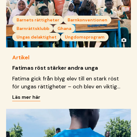
Barnets rättigheter
Barnkonventionen
Barnrättsklubb
Ghana
Ungas delaktighet
Ungdomsprogram
Artikel
Fatimas röst stärker andra unga
Fatima gick från blyg elev till en stark röst
för ungas rättigheter – och blev en viktig
förebild för andra unga.
Läs mer här