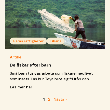
Barns rättigheter
Ghana
+1
Artikel
De fiskar efter barn
Små barn tvingas arbeta som fiskare med livet
som insats. Läs hur Teye bröt sig fri från den
farliga fiskenäringen.
Läs mer här
1
2
Nästa »