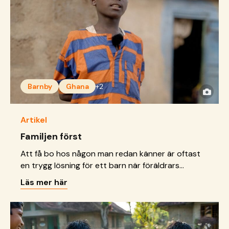
Barnby
Ghana
+2
Artikel
Familjen först
Att få bo hos någon man redan känner är oftast
en trygg lösning för ett barn när föräldrars
omsorg saknas. För Hamid blev den tryggheten
Läs mer här
hans farmor.