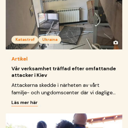
Katastrof
Ukraina
Artikel
Vår verksamhet träffad efter omfattande
attacker i Kiev
Attackerna skedde i närheten av vårt
familje- och ungdomscenter där vi dagligen
tar emot barn, unga och familjer.
Läs mer här