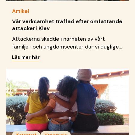
Artikel
Vår verksamhet träffad efter omfattande
attacker i Kiev
Attackerna skedde i närheten av vårt
familje- och ungdomscenter där vi dagligen
tar emot barn, unga och familjer.
Läs mer här