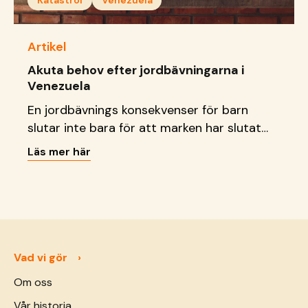
Katastrof
Venezuela
Artikel
Akuta behov efter jordbävningarna i
Venezuela
En jordbävnings konsekvenser för barn
slutar inte bara för att marken har slutat
att skaka. Läs vad vi gör just nu.
Läs mer här
Vad vi gör
Om oss
Vår historia