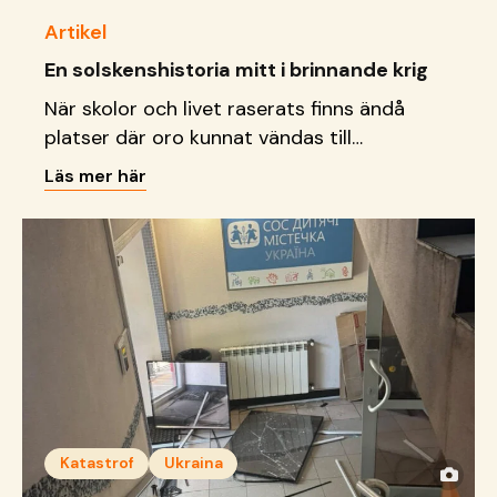
Artikel
En solskenshistoria mitt i brinnande krig
När skolor och livet raserats finns ändå
platser där oro kunnat vändas till
delaktighet, kreativitet och
Läs mer här
framtidsdrömmar.
Katastrof
Ukraina