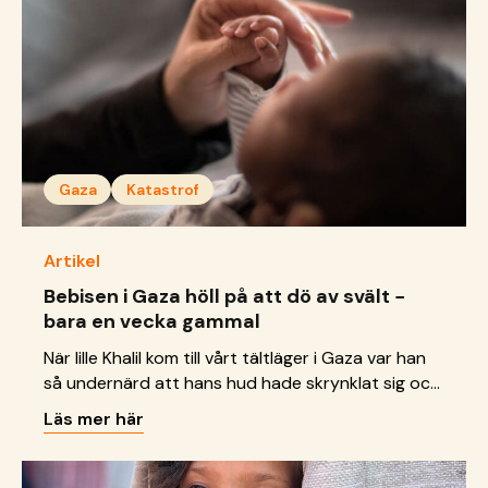
Gaza
Katastrof
Artikel
Bebisen i Gaza höll på att dö av svält −
bara en vecka gammal
När lille Khalil kom till vårt tältläger i Gaza var han
så undernärd att hans hud hade skrynklat sig och
det var omöjligt att få en uppfattning om hur
Läs mer här
gammal han var. Han kunde vara allt från nyfödd
till något år gammal.