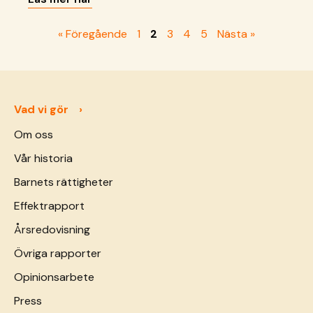
att ta slut. I Khan Younis och norra Gaza lever
tusentals fördrivna familjer i överfulla läger med
« Föregående
1
2
3
4
5
Nästa »
liten eller ingen tillgång till viktiga tjänster. Det
råder stor brist på mat, rent vatten och bränsle.
Mitt i kaoset fortsätter SOS Barnbyar att ge barn
omsorg, trots att förhållandena blir alltmer
allvarliga.
Vad vi gör
Om oss
Vår historia
Barnets rättigheter
Effektrapport
Årsredovisning
Övriga rapporter
Opinionsarbete
Press