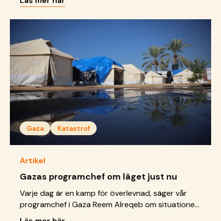
Läs mer här
några månader sedan, på grund av att den
hamnat inom en evakueringszon, har
verksamheten flyttats till en ny plats i Khan
Younis.
Gaza
Katastrof
Artikel
Gazas programchef om läget just nu
Varje dag är en kamp för överlevnad, säger vår
programchef i Gaza Reem Alreqeb om situationen
för barnen i tältlägren.
Läs mer här