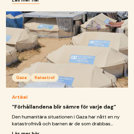
Gaza
Katastrof
Artikel
”Förhållandena blir sämre för varje dag”
Den humanitära situationen i Gaza har nått en ny
katastrofnivå och barnen är de som drabbas
hårdast av en kris, som inte visar några tecken på
Läs mer här