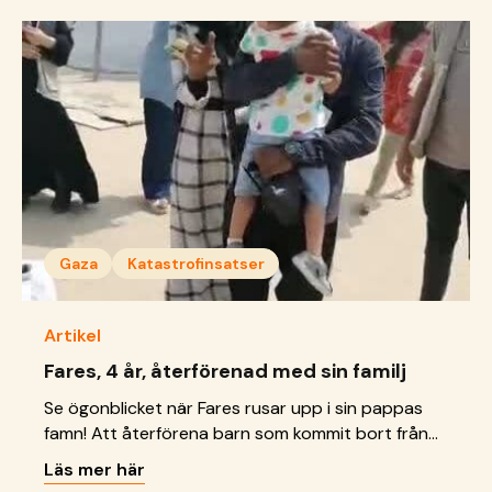
läkarna fick akut amputera hans små fingrar för
att rädda honom.
Gaza
Katastrofinsatser
Artikel
Fares, 4 år, återförenad med sin familj
Se ögonblicket när Fares rusar upp i sin pappas
famn! Att återförena barn som kommit bort från
sina föräldrar är en viktig del av vårt
Läs mer här
katastrofarbete.