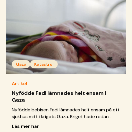
Gaza
Katastrof
Artikel
Nyfödde Fadi lämnades helt ensam i
Gaza
Nyfödde bebisen Fadi lämnades helt ensam på ett
sjukhus mitt i krigets Gaza. Kriget hade redan
drabbat honom hårt och han var svårt sjuk och
Läs mer här
undernärd. Han drabbades av blodproppar och