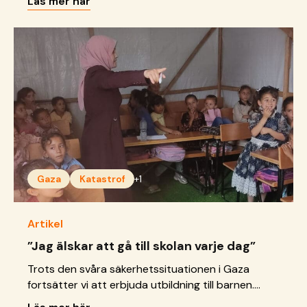
Läs mer här
sorg, bygga självkänsla och utveckla strategier för
att klara av stress och problem i vardagen.
Gaza
Katastrof
+1
Artikel
”Jag älskar att gå till skolan varje dag”
Trots den svåra säkerhetssituationen i Gaza
fortsätter vi att erbjuda utbildning till barnen.
Sedan vår tillfälliga skola i Rafah blev otillgänglig för