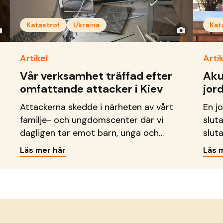
Katastrof
Ukraina
Kat
Artikel
Artik
Vår verksamhet träffad efter
Aku
omfattande attacker i Kiev
jor
Attackerna skedde i närheten av vårt
En j
familje- och ungdomscenter där vi
slut
dagligen tar emot barn, unga och
sluta
familjer.
Läs mer här
Läs 