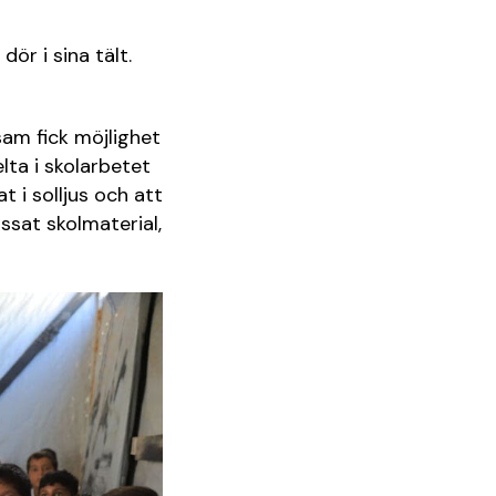
dör i sina tält.
sam fick möjlighet
lta i skolarbetet
 i solljus och att
ssat skolmaterial,