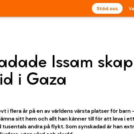
Stöd oss
Va
adade Issam skap
id i Gaza
levt i flera år på en av världens värsta platser för barn
ämna sitt hem och allt han känner till för att leva i et
 tusentals andra på flykt. Som synskadad är han ext