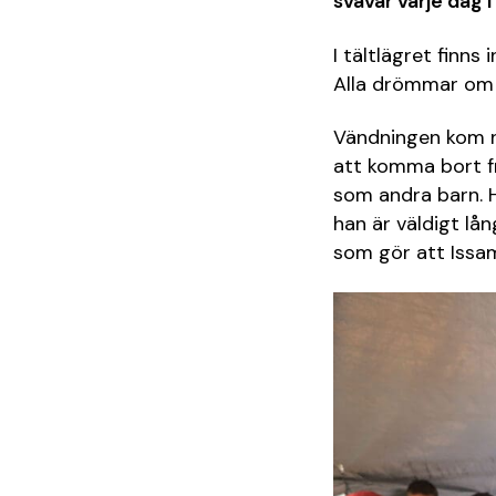
svävar varje dag i
I tältlägret finns 
Alla drömmar om 
Vändningen kom nä
att komma bort fr
som andra barn. H
han är väldigt lå
som gör att Issam