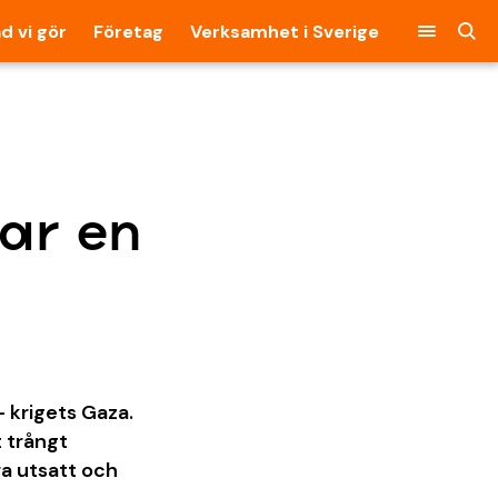
d vi gör
Företag
Verksamhet i Sverige
ar en
 – krigets Gaza.
t trångt
ra utsatt och