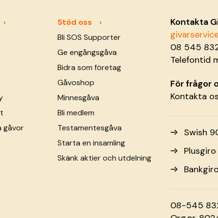
Kontakta G
Stöd oss
givarservi
Bli SOS Supporter
08 545 83
Ge engångsgåva
Telefontid 
Bidra som företag
Gåvoshop
För frågor
Kontakta o
y
Minnesgåva
t
Bli medlem
a gåvor
Testamentesgåva
Swish 9
Starta en insamling
Plusgir
Skänk aktier och utdelning
Bankgir
08-545 83
Org.nr. 80