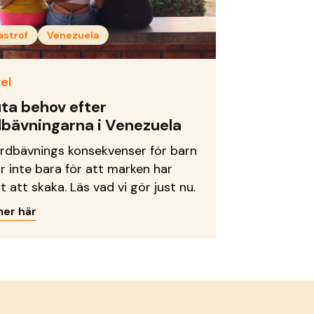
astrof
Venezuela
el
ta behov efter
dbävningarna i Venezuela
ordbävnings konsekvenser för barn
ar inte bara för att marken har
t att skaka. Läs vad vi gör just nu.
mer här