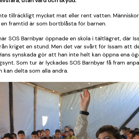
 livsfara, utan vård och skydd.
inte tillräckligt mycket mat eller rent vatten. Människor 
en framtid är som bortblåsta för barnen.
r SOS Barnbyar öppnade en skola i tältlägret, där Is
ån kriget en stund. Men det var svårt för Issam att de
ans synskada gör att han inte helt kan öppna ena ögat
ngsynt. Som tur är lyckades SOS Barnbyar få fram anpa
 kan delta som alla andra.