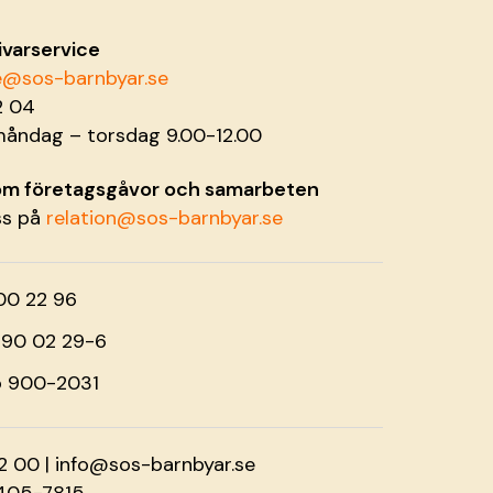
ivarservice
ce@sos-barnbyar.se
2 04
måndag – torsdag 9.00-12.00
 om företagsgåvor och samarbeten
ss på
relation@sos-barnbyar.se
00 22 96
o 90 02 29-6
o 900-2031
2 00 |
info@sos-barnbyar.se
2405-7815