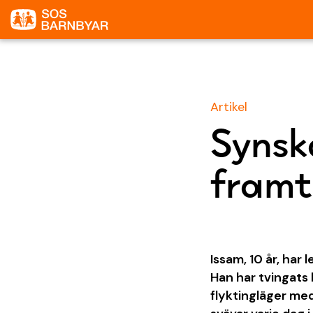
Artikel
Synsk
framt
Issam, 10 år, har 
Han har tvingats l
flyktingläger med