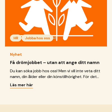
HR
Jobba hos oss
+1
Nyhet
Få drömjobbet – utan att ange ditt namn
Du kan söka jobb hos oss! Men vi vill inte veta ditt
namn, din ålder eller din könstillhörighet. För det
ska inte avgöra om du får jobbet eller inte.
Läs mer här