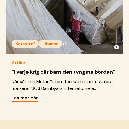
Katastrof
Libanon
+2
Artikel
”I varje krig bär barn den tyngsta bördan”
När våldet i Mellanöstern fortsätter att eskalera,
markerar SOS Barnbyars internationella
organisation att barns säkerhet och rättigheter
Läs mer här
måste prioriteras.