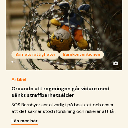
Barnets rättigheter
Barnkonventionen
+4
Artikel
Oroande att regeringen går vidare med
sänkt straffbarhetsålder
SOS Barnbyar ser allvarligt på beslutet och anser
att det saknar stöd i forskning och riskerar att få
allvarliga konsekvenser för barn.
Läs mer här