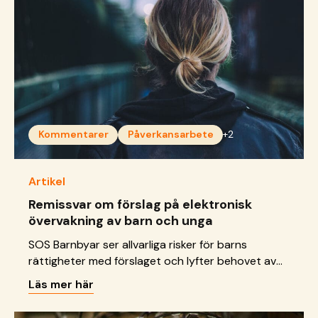
Kommentarer
Påverkansarbete
+2
Artikel
Remissvar om förslag på elektronisk
övervakning av barn och unga
SOS Barnbyar ser allvarliga risker för barns
rättigheter med förslaget och lyfter behovet av
stärkta stödinsatser som bygger på tillit,
Läs mer här
relationer och långsiktighet.