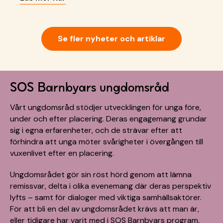
välkomnar flera viktiga steg för att stärka barns
rättigheter, men lyfter också risker och behov av
tydlig tillämpning, resurser och långsiktigt stöd för
barn i samhällsvård.
Se fler nyheter och artiklar
SOS Barnbyars ungdomsråd
Vårt ungdomsråd stödjer utvecklingen för unga före,
under och efter placering. Deras engagemang grundar
sig i egna erfarenheter, och de strävar efter att
förhindra att unga möter svårigheter i övergången till
vuxenlivet efter en placering.
Ungdomsrådet gör sin röst hörd genom att lämna
remissvar, delta i olika evenemang där deras perspektiv
lyfts – samt för dialoger med viktiga samhällsaktörer.
För att bli en del av ungdomsrådet krävs att man är,
eller tidigare har varit med i SOS Barnbyars program.