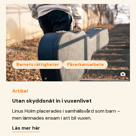
Barnets rättigheter
Påverkansarbete
+3
Artikel
Utan skyddsnät in i vuxenlivet
Linus Holm placerades i samhällsvård som barn –
men lämnades ensam i att bli vuxen.
Läs mer här