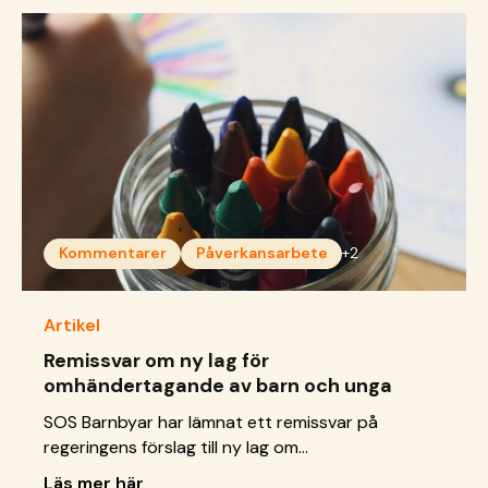
Kommentarer
Påverkansarbete
+2
Artikel
Remissvar om ny lag för
omhändertagande av barn och unga
SOS Barnbyar har lämnat ett remissvar på
regeringens förslag till ny lag om
omhändertagande för vård av barn och unga. Vi
Läs mer här