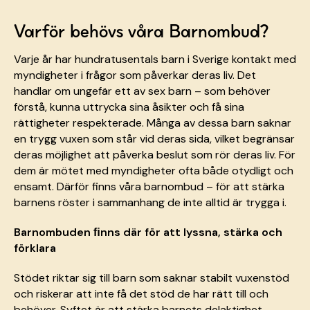
Varför behövs våra Barnombud?
Varje år har hundratusentals barn i Sverige kontakt med
myndigheter i frågor som påverkar deras liv. Det
handlar om ungefär ett av sex barn – som behöver
förstå, kunna uttrycka sina åsikter och få sina
rättigheter respekterade. Många av dessa barn saknar
en trygg vuxen som står vid deras sida, vilket begränsar
deras möjlighet att påverka beslut som rör deras liv. För
dem är mötet med myndigheter ofta både otydligt och
ensamt. Därför finns våra barnombud – för att stärka
barnens röster i sammanhang de inte alltid är trygga i.
Barnombuden ﬁnns där för att lyssna, stärka och
förklara
Stödet riktar sig till barn som saknar stabilt vuxenstöd
och riskerar att inte få det stöd de har rätt till och
behöver. Syftet är att stärka barnets delaktighet,