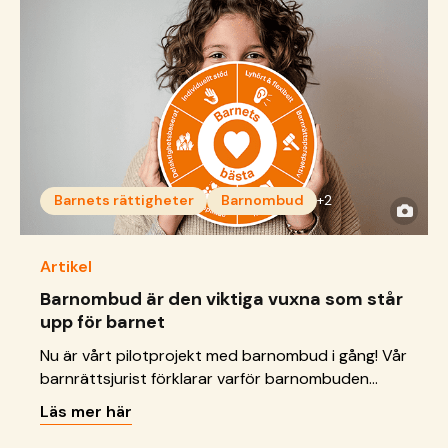
Barnets rättigheter
Barnombud
+2
Artikel
Barnombud är den viktiga vuxna som står
upp för barnet
Nu är vårt pilotprojekt med barnombud i gång! Vår
barnrättsjurist förklarar varför barnombuden
behövs, vad vi vill uppnå – och hur arbetet ska
Läs mer här
följas upp.