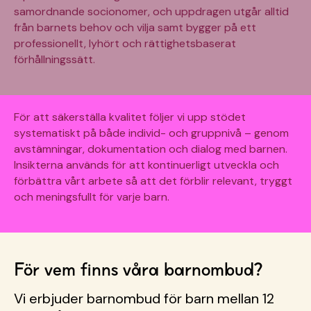
samordnande socionomer, och uppdragen utgår alltid
från barnets behov och vilja samt bygger på ett
professionellt, lyhört och rättighetsbaserat
förhållningssätt.
För att säkerställa kvalitet följer vi upp stödet
systematiskt på både individ- och gruppnivå – genom
avstämningar, dokumentation och dialog med barnen.
Insikterna används för att kontinuerligt utveckla och
förbättra vårt arbete så att det förblir relevant, tryggt
och meningsfullt för varje barn.
För vem finns våra barnombud?
Vi erbjuder barnombud för barn mellan 12