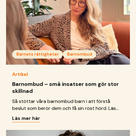
Barnets rättigheter
Barnombud
+1
Artikel
Barnombud – små insatser som gör stor
skillnad
Så stöttar våra barnombud barn i att förstå
beslut som berör dem och få sin röst hörd. Läs
hur många vi nått hittills.
Läs mer här