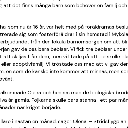
åg att det finns många barn som behöver en familj och
a, som nu är 16 år, var helt med på föräldrarnas besl
rerade sig som fosterföräldrar i sin hemstad i Mykol
erbjudandet från den lokala barnomsorgen om att bli 
början gav de oss bara bebisar. Vi fick tre bebisar unde
t att skiljas från dem, men vi litade på att de skulle pl
- eller adoptivfamilj. Vi tröstade oss med att vi gav dem
m, en som de kanske inte kommer att minnas, men som
pväxt.
älkomnade Olena och hennes man de biologiska bröd
elva år gamla. Pojkarna skulle bara stanna i ett par m
ånader när kriget började.
llare i nästan en månad, säger Olena. – Stridsflygplan 