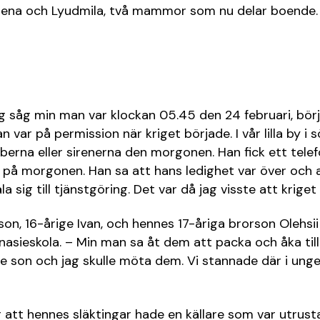
lena och Lyudmila, två mammor som nu delar boende.
g såg min man var klockan 05.45 den 24 februari, börj
n var på permission när kriget började. I vår lilla by i 
berna eller sirenerna den morgonen. Han fick ett tele
 på morgonen. Han sa att hans ledighet var över och 
 sig till tjänstgöring. Det var då jag visste att kriget
on, 16-årige Ivan, och hennes 17-åriga brorson Olehsii 
asieskola. – Min man sa åt dem att packa och åka till
 son och jag skulle möta dem. Vi stannade där i ungef
r att hennes släktingar hade en källare som var utrus