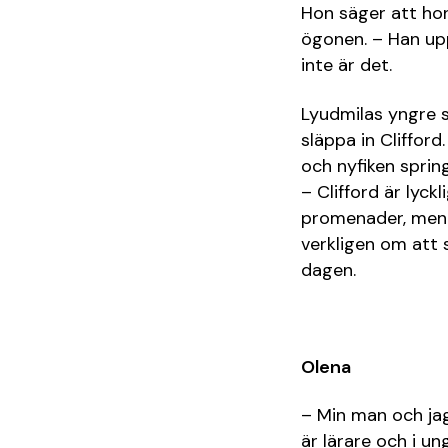
Hon säger att hon
ögonen. – Han uppr
inte är det.
Lyudmilas yngre s
släppa in Clifford
och nyfiken spring
– Clifford är lyckl
promenader, men d
verkligen om att 
dagen.
Olena
– Min man och jag
är lärare och i u