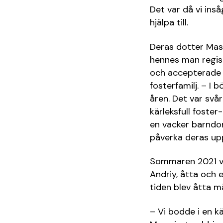
Det var då vi ins
hjälpa till.
Deras dotter Mash
hennes man regist
och accepterade 
fosterfamilj. – I 
åren. Det var svår
kärleksfull foster
en vacker barndo
påverka deras up
Sommaren 2021 v
Andriy, åtta och 
tiden blev åtta m
– Vi bodde i en kä