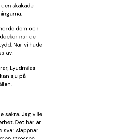
orden skakade
ningarna.
e hörde dem och
 klockor när de
kydd. När vi hade
s av.
rar, Lyudmilas
ckan sju på
llen.
 säkra. Jag ville
rhet. Det här är
e svar slappnar
, men stressen