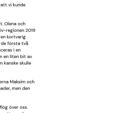
 att vi kunde
ut. Olena och
aiv-regionen 2019
en kortvarig
r de första två
aceras i en
 en liten bit av
 kanske skulle
erna Maksim och
ånader, men den
flög över oss.