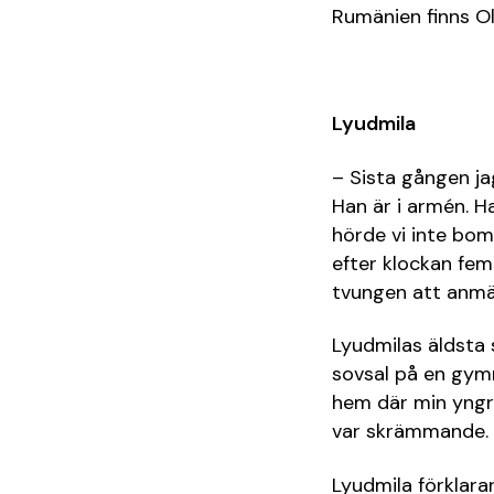
Rumänien finns O
Lyudmila
– Sista gången ja
Han är i armén. Ha
hörde vi inte bom
efter klockan fem
tvungen att anmäla
Lyudmilas äldsta s
sovsal på en gymn
hem där min yngre
var skrämmande.
Lyudmila förklara