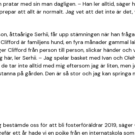
 pratar med sin man dagligen. – Han ler alltid, säger 
epar att allt är normalt. Jag vet att det inte är det, v
on, åttaårige Serhii, får upp stämningen när han fråg
. Clifford är familjens hund, en fyra månader gammal la
er Clifford från person till person, slickar händer och 
ig här, ler Serhii. – Jag spelar basket med Ivan och Olehs
e tar inte alltid med mig eftersom jag är liten, men j
stanna på gården. Den är så stor och jag kan springa 
 bestämde oss för att bli fosterföräldrar 2019, säger
ngefär ett år hade vi en pojke från en internatskola so