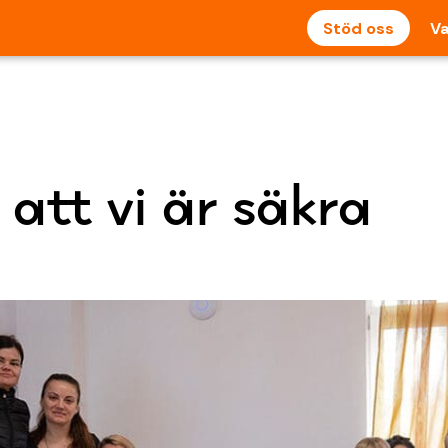
Stöd oss
Va
 att vi är säkra