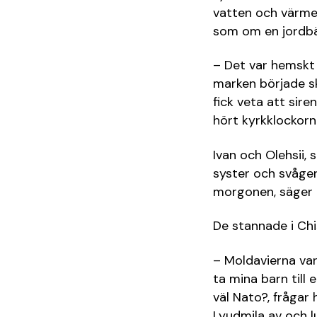
vatten och värme.
som om en jordbävn
– Det var hemskt 
marken började ska
fick veta att sir
hört kyrkklockorna
Ivan och Olehsii,
syster och svåger,
morgonen, säger I
De stannade i Chi
– Moldavierna var
ta mina barn till
väl Nato?, frågar
Lyudmila av och lu