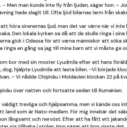
 – Men man kunde inte fly från ljuden, säger hon. – J
ing hade slagit till. Ofta ljöd bilarnas larm från skak
att höra sirenernas ljud, men det var värre när vi int
ka. Den lokala kyrkan sa då att de skulle ringa i sina
enerna gick i Odessa för att varna människor att söka s
 ringa en gång sa jag till mina barn att vi måste ge os
 som bor med sin moster Lyudmila efter att hans föräld
 dog, hjälpte Lyudmila att lasta bilen. –Vi började klo
van. – Vi nådde Chișinău i Moldavien klockan 22 på kvä
șinău över natten och fortsatte sedan till Rumänien.
 väldigt trevliga och hjälpsamma, men vi kände oss inte
 ett land som är Nato-medlem. För mig innebär det säke
 hon långsamt och nervöst. Efter att ha fått ett jakand
tar sig tillbaka i stolen. Hon säger att hon visste det