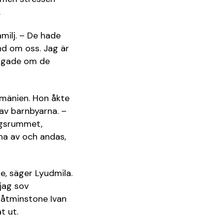
.
amilj. – De hade
nd om oss. Jag är
rågade om de
umänien. Hon åkte
 av barnbyarna. –
dagsrummet,
pna av och andas,
e, säger Lyudmila.
jag sov
 åtminstone Ivan
t ut.