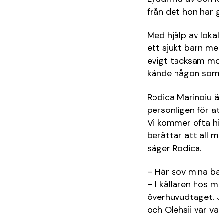
från det hon har 
Med hjälp av lokal
ett sjukt barn me
evigt tacksam mo
kände någon som k
Rodica Marinoiu ä
personligen för a
Vi kommer ofta hi
berättar att all 
säger Rodica.
– Här sov mina ba
– I källaren hos 
överhuvudtaget. J
och Olehsii var va