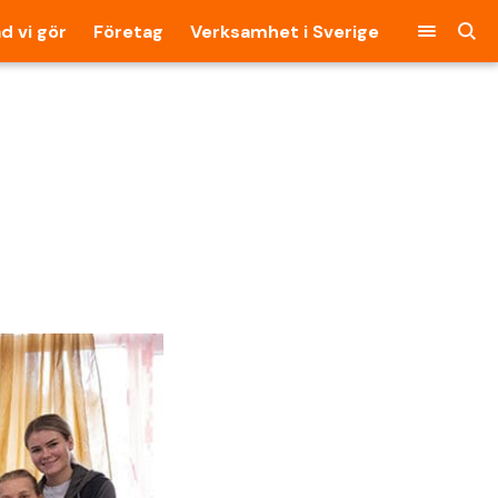
d vi gör
Företag
Verksamhet i Sverige