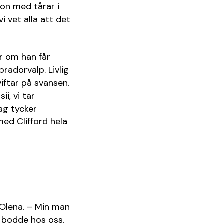
hon med tårar i
i vet alla att det
ar om han får
bradorvalp. Livlig
viftar på svansen.
ii, vi tar
ag tycker
med Clifford hela
 Olena. – Min man
m bodde hos oss.