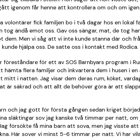
gått igenom får henne att kontrollera om och om igen
a volontärer fick familjen bo i två dagar hos en lokal f
n tog ändå emot oss. Gav oss sängar, mat, de tog ha
t dem. Men vi såg att vi inte kunde stanna där och f
unde hjälpa oss. De satte oss i kontakt med Rodica.
r föreståndare för ett av SOS Barnbyars program i R
tt hämta flera familjer och inkvartera dem i husen i en
t mitt i natten. Jag visar dem deras rum, köket, var
mat är säkrad och att allt de behöver göra är att slap
rn och jag gott för första gången sedan kriget börjad
mina släktingar sov jag kanske två timmar per natt, om 
ag försökte få mina barn att sova, men jag visste att
kna. Här sover vi minst 5-6 timmar per natt. Vi har vila