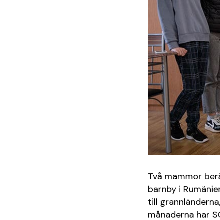
Två mammor berätt
barnby i Rumänien
till grannländern
månaderna har SOS