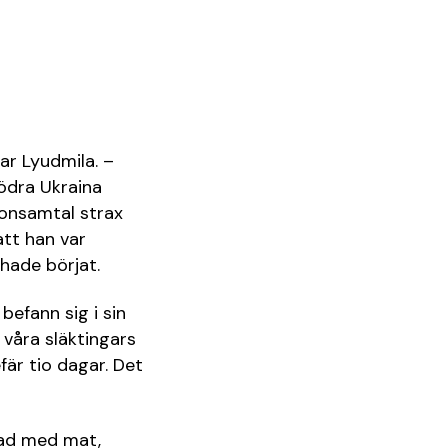
ar Lyudmila. –
södra Ukraina
fonsamtal strax
att han var
 hade börjat.
befann sig i sin
 våra släktingars
är tio dagar. Det
tad med mat,