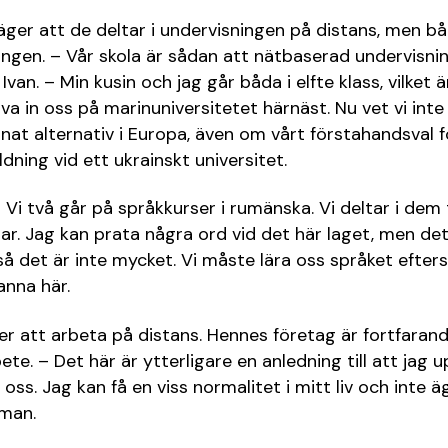
säger att de deltar i undervisningen på distans, men bå
ngen. – Vår skola är sådan att nätbaserad undervisning
Ivan. – Min kusin och jag går båda i elfte klass, vilket är
va in oss på marinuniversitetet härnäst. Nu vet vi inte
nnat alternativ i Europa, även om vårt förstahandsval 
ldning vid ett ukrainskt universitet.
 – Vi två går på språkkurser i rumänska. Vi deltar i dem
ar. Jag kan prata några ord vid det här laget, men det
så det är inte mycket. Vi måste lära oss språket efters
anna här.
er att arbeta på distans. Hennes företag är fortfara
bete. – Det här är ytterligare en anledning till att jag
ss. Jag kan få en viss normalitet i mitt liv och inte ä
 man.