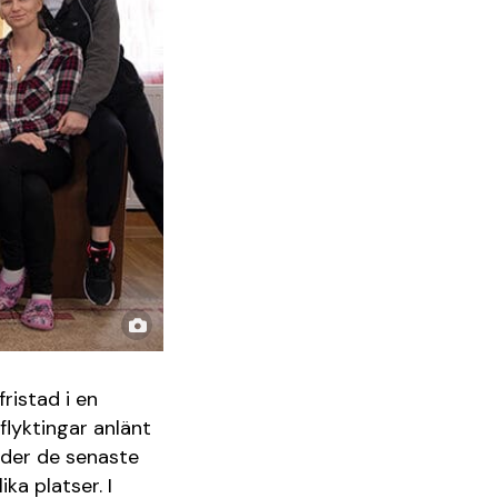
ristad i en
flyktingar anlänt
Under de senaste
a platser. I