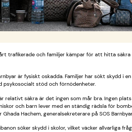
rt trafikerade och familjer kämpar för att hitta säkra 
arnbyar är fysiskt oskadda. Familjer har sökt skydd i en
d psykosocialt stöd och förnödenheter.
är relativt säkra är det ingen som mår bra. Ingen plats
niskor och barn lever med en ständig rädsla för bomb
er Ghada Hachem, generalsekreterare på SOS Barnbyar 
ibanon söker skydd i skolor, vilket väcker allvarliga fr