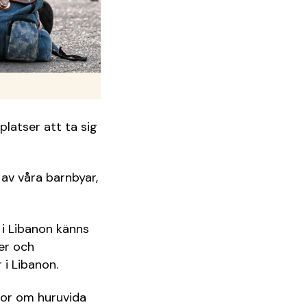
platser att ta sig
 av våra barnbyar,
 i Libanon känns
er och
i Libanon.
ågor om huruvida