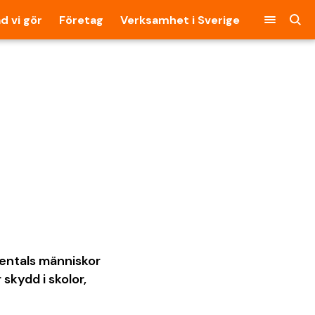
d vi gör
Företag
Verksamhet i Sverige
sentals människor
skydd i skolor,