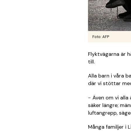
Foto: AFP
Flyktvägarna är hå
till.
Alla barn i våra b
där vi stöttar me
− Även om vi alla 
säker längre; män
luftangrepp, säg
Många familjer i L