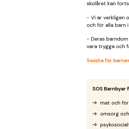
skolåret kan fort
− Vi är verkligen 
och för alla barn
− Deras barndom ä
vara trygga och f
Swisha för barnen
SOS Barnbyar f
mat och fö
omsorg och
psykosocial