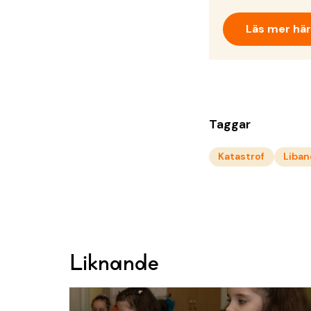
Läs mer här
Taggar
Katastrof
Liba
Liknande