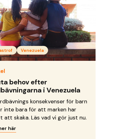
astrof
Venezuela
el
ta behov efter
dbävningarna i Venezuela
ordbävnings konsekvenser för barn
ar inte bara för att marken har
t att skaka. Läs vad vi gör just nu.
mer här