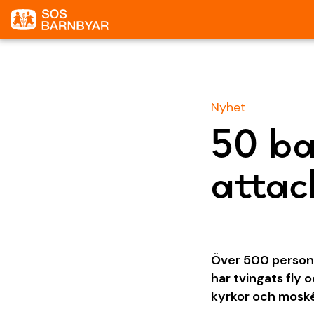
Nyhet
50 ba
attac
Över 500 personer
har tvingats fly 
kyrkor och moské