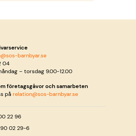
ivarservice
ce@sos-barnbyar.se
2 04
måndag – torsdag 9.00-12.00
 om företagsgåvor och samarbeten
ss på
relation@sos-barnbyar.se
00 22 96
o 90 02 29-6