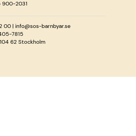
o 900-2031
2 00 |
info@sos-barnbyar.se
2405-7815
 104 62 Stockholm