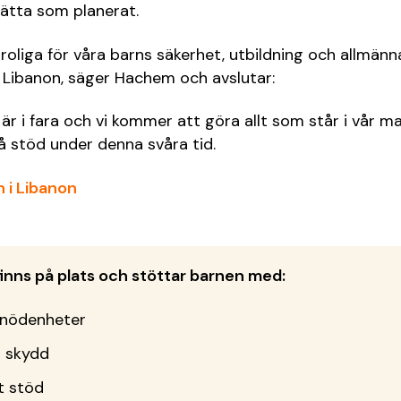
sätta som planerat.
oroliga för våra barns säkerhet, utbildning och allmänn
 i Libanon, säger Hachem och avslutar:
r i fara och vi kommer att göra allt som står i vår ma
å stöd under denna svåra tid.
 i Libanon
inns på plats och stöttar barnen med:
rnödenheter
 skydd
t stöd