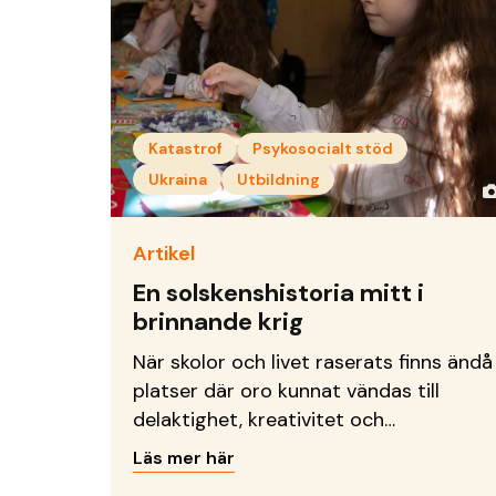
Katastrof
Psykosocialt stöd
Ukraina
Utbildning
Artikel
En solskenshistoria mitt i
brinnande krig
När skolor och livet raserats finns ändå
platser där oro kunnat vändas till
delaktighet, kreativitet och
framtidsdrömmar.
Läs mer här