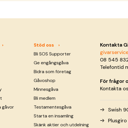
Kontakta G
Stöd oss
givarservi
Bli SOS Supporter
08 545 83
Ge engångsgåva
Telefontid 
Bidra som företag
Gåvoshop
För frågor
Kontakta o
y
Minnesgåva
t
Bli medlem
a gåvor
Testamentesgåva
Swish 9
Starta en insamling
Plusgir
Skänk aktier och utdelning