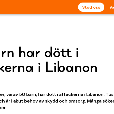
Stöd oss
Va
rn har dött i
kerna i Libanon
, varav 50 barn, har dött i attackerna i Libanon. Tu
och är i akut behov av skydd och omsorg. Många söker 
er.