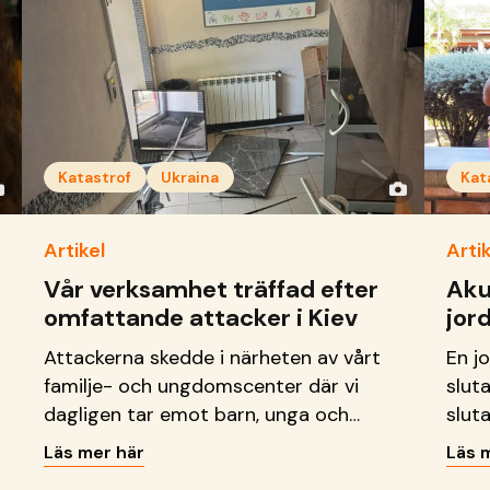
Katastrof
Ukraina
Kat
Artikel
Artik
Vår verksamhet träffad efter
Aku
omfattande attacker i Kiev
jor
Attackerna skedde i närheten av vårt
En j
familje- och ungdomscenter där vi
slut
dagligen tar emot barn, unga och
sluta
familjer.
Läs mer här
Läs 