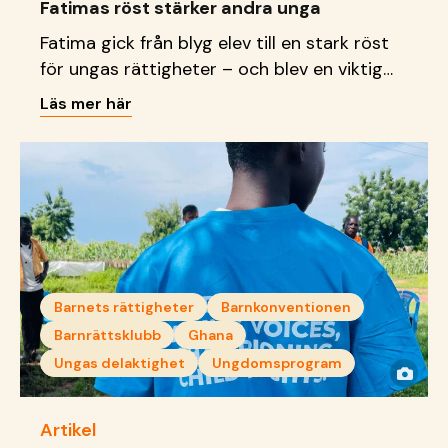
Fatimas röst stärker andra unga
Fatima gick från blyg elev till en stark röst
för ungas rättigheter – och blev en viktig
förebild för andra unga.
Läs mer här
Barnets rättigheter
Barnkonventionen
Barnrättsklubb
Ghana
Ungas delaktighet
Ungdomsprogram
Artikel