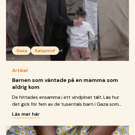
Gaza
Katastrof
+1
Artikel
Barnen som väntade på en mamma som
aldrig kom
De hittades ensamma i ett vindpinat tält. Läs hur
det gick för fem av de tusentals barn i Gaza som
förlorat en eller båda sina föräldrar sedan kriget
Läs mer här
startade.