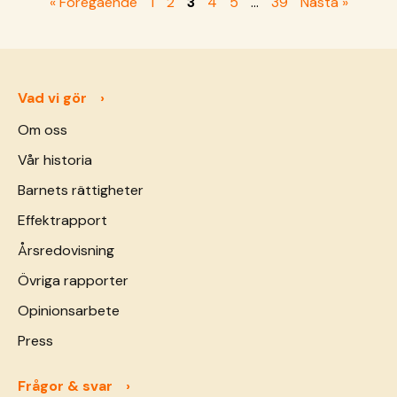
« Föregående
1
2
3
4
5
…
39
Nästa »
Vad vi gör
Om oss
Vår historia
Barnets rättigheter
Effektrapport
Årsredovisning
Övriga rapporter
Opinionsarbete
Press
Frågor & svar