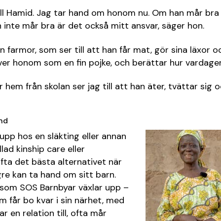
ill Hamid. Jag tar hand om honom nu. Om han mår bra 
inte mår bra är det också mitt ansvar, säger hon.
 farmor, som ser till att han får mat, gör sina läxor o
ver honom som en fin pojke, och berättar hur vardagen
em från skolan ser jag till att han äter, tvättar sig o
and
 upp hos en släkting eller annan
lad kinship care eller
fta det bästa alternativet när
gre kan ta hand om sitt barn.
g som SOS Barnbyar växlar upp –
 får bo kvar i sin närhet, med
 en relation till, ofta mår