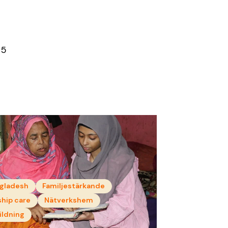
25
gladesh
Familjestärkande
ship care
Nätverkshem
ildning