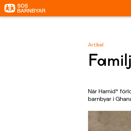
Artikel
Famil
När Hamid* förlo
barnbyar i Ghan