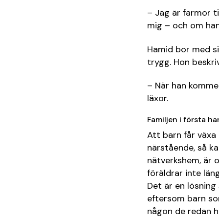
– Jag är farmor t
mig – och om han 
Hamid bor med sin
trygg. Hon beskri
– När han kommer h
läxor.
Familjen i första h
Att barn får växa
närstående, så kal
nätverkshem, är o
föräldrar inte län
Det är en lösnin
eftersom barn som
någon de redan har