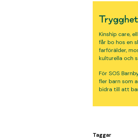
Trygghete
Kinship
care, e
får bo hos en s
farf
örälder, mo
kulturella
och so
För SOS Barnb
fler barn som a
bidra till att b
Taggar