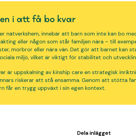
n i att få bo kvar
ller nätverkshem,
inneb
är att barn som inte kan bo me
läkting eller någon som står familjen
nära
– till exemp
ster, morbror
eller nära vän. Det gör att barnet kan sta
ciala miljö, vilket är viktigt för stabilitet och utvecklin
yar är
uppskalning
av
kinship
care
en strategisk
inriktn
nnars riskerar att stå
ensamma. Genom att stötta fami
arn
får en trygg uppväxt i sin egen kontext.
Dela inlägget