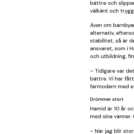
bättre och slippe
välkänt och trygg
Även om barnbyar
alternativ, efte
stabilitet, så är 
ansvaret, som i H
och utbildning, fi
– Tidigare var de
bättre. Vi har fåt
farmodern med et
Drömmer stort
Hamid är 10 år och
med sina vänner.
– När jag blir sto