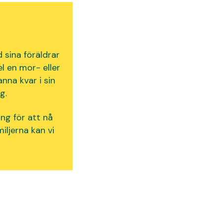
d sina
föräldrar
el en mor- eller
nna kvar i sin
g.
ing för att nå
ljerna kan vi