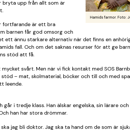
r bryta upp från allt som är
t.
Hamids farmor. Foto: 
 fortfarande är ett bra
rsom barnen får god omsorg och
det ett ännu starkare alternativ när det finns en anhör
amids fall. Och om det saknas resurser för att ge ba
nns stöd att få.
t mycket svårt. Men när vi fick kontakt med SOS Barnb
t stöd – mat, skolmaterial, böcker och till och med spa
t leende.
 går i tredje klass. Han älskar engelska, sin lärare och
 Och han har stora drömmar.
r ska jag bli doktor. Jag ska ta hand om de som är sjuk