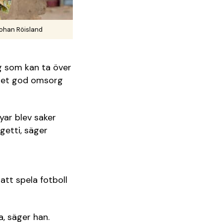
Johan Röisland
ig som kan ta över
rnet god omsorg
yar blev saker
getti, säger
 att spela fotboll
a, säger han.