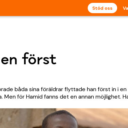
Stöd oss
Va
jen först
rade båda sina föräldrar flyttade han först in i en
a. Men för Hamid fanns det en annan möjlighet. H