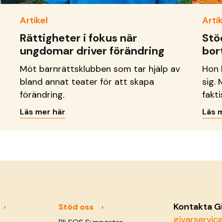
Artikel
Artik
Rättigheter i fokus när
Stö
ungdomar driver förändring
bor
Möt barnrättsklubben som tar hjälp av
Hon 
bland annat teater för att skapa
sig. 
förändring.
fakti
olika
Läs mer här
Läs 
Kontakta G
Stöd oss
givarservi