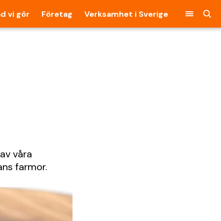
d vi gör
Företag
Verksamhet i Sverige
 av våra
ans farmor.