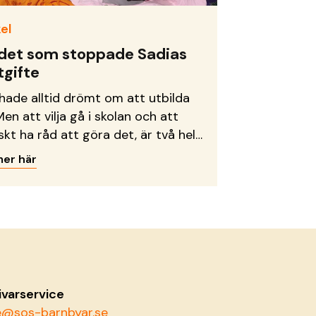
el
det som stoppade Sadias
tgifte
hade alltid drömt om att utbilda
Men att vilja gå i skolan och att
skt ha råd att göra det, är två helt
 saker.
mer här
ivarservice
ce@sos-barnbyar.se