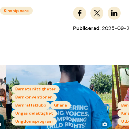
Kinship care
Publicerad:
2025-09-
Barnets rättigheter
Barnkonventionen
Barnrättsklubb
Ghana
Ban
Ungas delaktighet
Kin
Ungdomsprogram
Utb