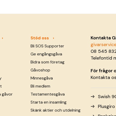
Kontakta G
Stöd oss
givarservi
Bli SOS Supporter
08 545 83
Ge engångsgåva
Telefontid 
Bidra som företag
Gåvoshop
För frågor
Kontakta o
y
Minnesgåva
t
Bli medlem
a gåvor
Testamentesgåva
Swish 9
Starta en insamling
Plusgir
Skänk aktier och utdelning