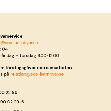
ivarservice
ce@sos-barnbyar.se
2 04
måndag – torsdag 9.00-12.00
 om företagsgåvor och samarbeten
ss på
relation@sos-barnbyar.se
00 22 96
o 90 02 29-6