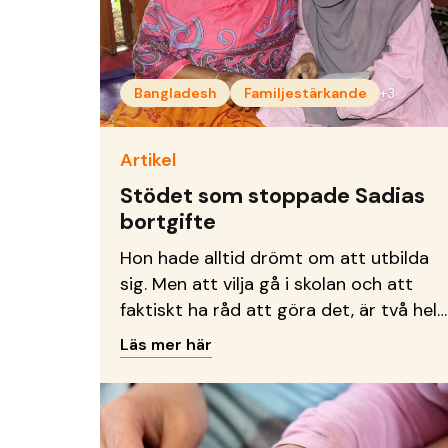
Bangladesh
Familjestärkande
+3
Artikel
Stödet som stoppade Sadias
bortgifte
Hon hade alltid drömt om att utbilda
sig. Men att vilja gå i skolan och att
faktiskt ha råd att göra det, är två helt
olika saker.
Läs mer här