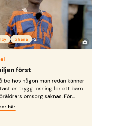
nby
Ghana
+2
el
iljen först
få bo hos någon man redan känner
ftast en trygg lösning för ett barn
föräldrars omsorg saknas. För
d blev den tryggheten hans
mer här
or.