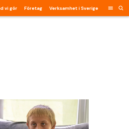
d vi gör
Företag
Verksamhet i Sverige