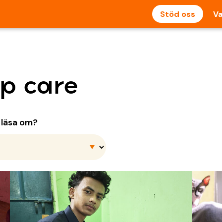
Stöd oss
Va
ip care
u läsa om?