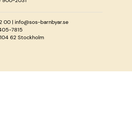
o 900-2031
2 00 |
info@sos-barnbyar.se
2405-7815
 104 62 Stockholm