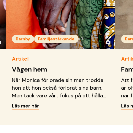
Barnby
Familjestärkande
+3
Bar
Artikel
Artik
Vägen hem
Fam
När Monica förlorade sin man trodde
Att 
hon att hon också förlorat sina barn.
är o
Men tack vare vårt fokus på att hålla
när 
ihop familjer har hon nu alla barnen
Hami
Läs mer här
Läs 
samlade igen.
farm