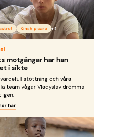
astrof
Kinship care
+3
el
ts motgångar har han
et i sikte
värdefull stöttning och våra
la team vågar Vladyslav drömma
 igen.
mer här