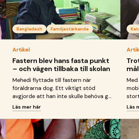
Bangladesh
Familjestärkande
+3
Kat
Artikel
Artik
Fastern blev hans fasta punkt
Tro
– och vägen tillbaka till skolan
mål
Mehedi flyttade till fastern när
Med 
föräldrarna dog. Ett viktigt stöd
mobi
avgjorde att han inte skulle behöva ge
stort
upp sin framtidsdröm.
Läs mer här
Läs 