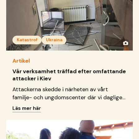
Katastrof
Ukraina
Artikel
Vår verksamhet träffad efter omfattande
attacker i Kiev
Attackerna skedde i närheten av vårt
familje- och ungdomscenter där vi dagligen
tar emot barn, unga och familjer.
Läs mer här