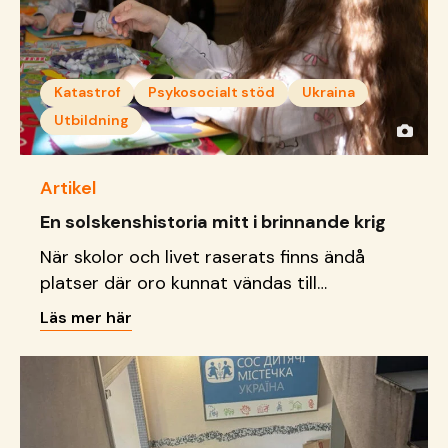
Katastrof
Psykosocialt stöd
Ukraina
Utbildning
Artikel
En solskenshistoria mitt i brinnande krig
När skolor och livet raserats finns ändå
platser där oro kunnat vändas till
delaktighet, kreativitet och
Läs mer här
framtidsdrömmar.