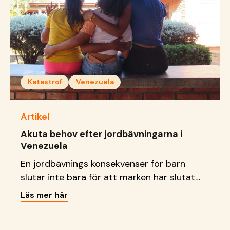
Katastrof
Venezuela
Artikel
Akuta behov efter jordbävningarna i
Venezuela
En jordbävnings konsekvenser för barn
slutar inte bara för att marken har slutat
att skaka. Läs vad vi gör just nu.
Läs mer här