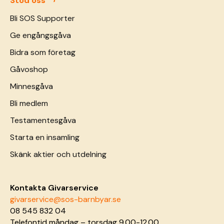
Stöd oss
Bli SOS Supporter
Ge engångsgåva
Bidra som företag
Gåvoshop
Minnesgåva
Bli medlem
Testamentesgåva
Starta en insamling
Skänk aktier och utdelning
Kontakta Givarservice
givarservice@sos-barnbyar.se
08 545 832 04
Telefontid måndag – torsdag 9.00-12.00