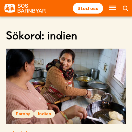
Stöd oss
Sökord:
indien
Barnby
Indien