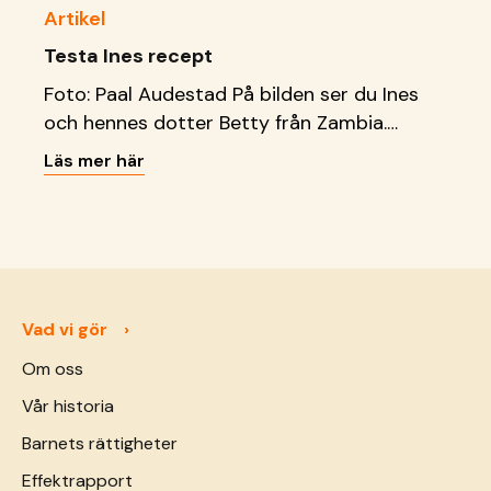
Artikel
Testa Ines recept
Foto: Paal Audestad På bilden ser du Ines
och hennes dotter Betty från Zambia.
Familjen gick med i vårt familjestärkande
Läs mer här
program 2016. Tack vare stödet från SOS
Barnbyar, bland annat genom en
sparlånegrupp går nu Ines verksamhet där
hon säljer bullar på den lokala marknaden
bättre än någonsin. Hennes barn kan gå i
skolan och &hellip; <a href="https://sos-
Vad vi gör
barnbyar.se/kraften-i-en-
Om oss
bulldeg/">Continued</a>
Vår historia
Barnets rättigheter
Effektrapport