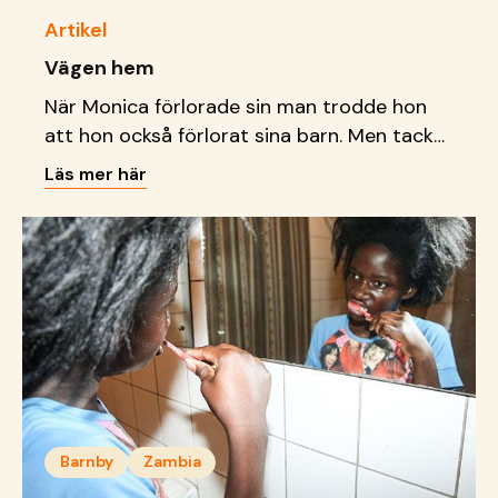
Artikel
Vägen hem
När Monica förlorade sin man trodde hon
att hon också förlorat sina barn. Men tack
vare vårt fokus på att hålla ihop familjer har
Läs mer här
hon nu alla barnen samlade igen.
Barnby
Zambia