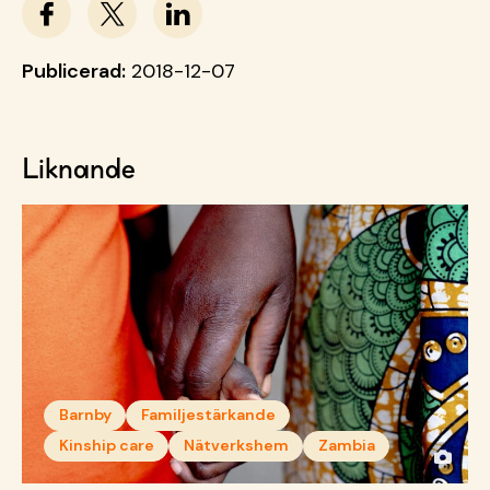
Publicerad:
2018-12-07
Liknande
Barnby
Familjestärkande
Kinship care
Nätverkshem
Zambia