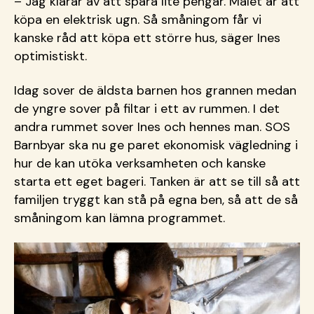
– Jag klarar av att spara lite pengar. Målet är att
köpa en elektrisk ugn. Så småningom får vi
kanske råd att köpa ett större hus, säger Ines
optimistiskt.
Idag sover de äldsta barnen hos grannen medan
de yngre sover på filtar i ett av rummen. I det
andra rummet sover Ines och hennes man. SOS
Barnbyar ska nu ge paret ekonomisk vägledning i
hur de kan utöka verksamheten och kanske
starta ett eget bageri. Tanken är att se till så att
familjen tryggt kan stå på egna ben, så att de så
småningom kan lämna programmet.