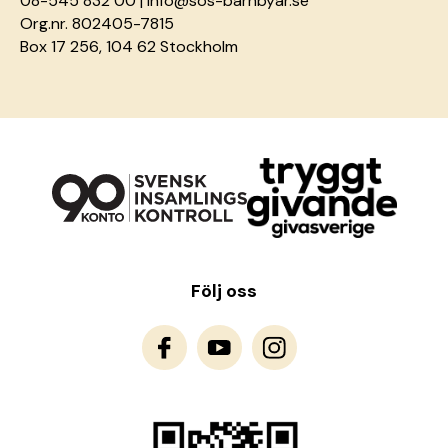
08-545 832 00 |
info@sos-barnbyar.se
Org.nr. 802405-7815
Box 17 256, 104 62 Stockholm
Följ oss