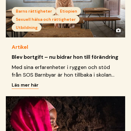
Barns rättigheter
Etiopien
Sexuell hälsa och rättigheter
Utbildning
Artikel
Blev bortgift – nu bidrar hon till förändring
Med sina erfarenheter i ryggen och stöd
från SOS Barnbyar är hon tillbaka i skolan
och bidrar nu till att förändra situationen
Läs mer här
och bryta sociala stigman.