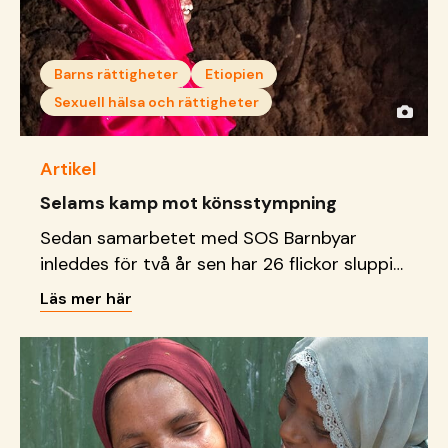
Barns rättigheter
Etiopien
Sexuell hälsa och rättigheter
Artikel
Selams kamp mot könsstympning
Sedan samarbetet med SOS Barnbyar
inleddes för två år sen har 26 flickor sluppit
bli könsstympade.
Läs mer här