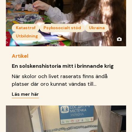
Katastrof
Psykosocialt stöd
Ukraina
Utbildning
Artikel
En solskenshistoria mitt i brinnande krig
När skolor och livet raserats finns ändå
platser där oro kunnat vändas till
delaktighet, kreativitet och
Läs mer här
framtidsdrömmar.