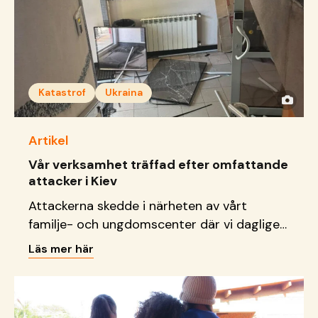
Katastrof
Ukraina
Artikel
Vår verksamhet träffad efter omfattande
attacker i Kiev
Attackerna skedde i närheten av vårt
familje- och ungdomscenter där vi dagligen
tar emot barn, unga och familjer.
Läs mer här