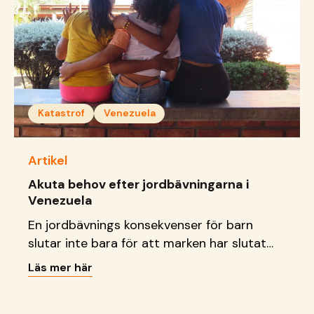
Katastrof
Venezuela
Artikel
Akuta behov efter jordbävningarna i
Venezuela
En jordbävnings konsekvenser för barn
slutar inte bara för att marken har slutat
att skaka. Läs vad vi gör just nu.
Läs mer här