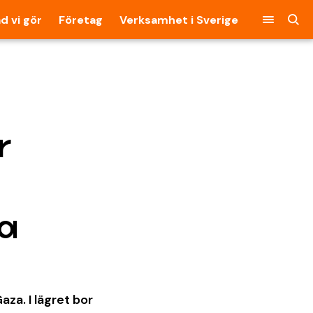
d vi gör
Företag
Verksamhet i Sverige
r
za
za. I lägret bor