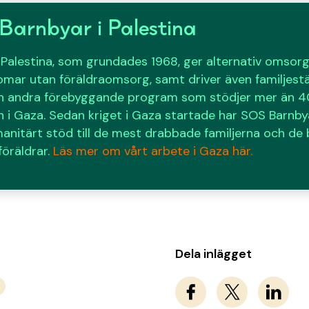
arnbyar i Palestina
Palestina, som grundades 1968, ger alternativ omsorg 
mar utan föräldraomsorg, samt driver även familjest
 andra förebyggande program som stödjer mer än 40
i Gaza. Sedan kriget i Gaza startade har SOS Barnbya
manitärt stöd till de mest drabbade familjerna och de
 föräldrar.
Läs mer om vårt arbete i Gaza här.
Dela inlägget