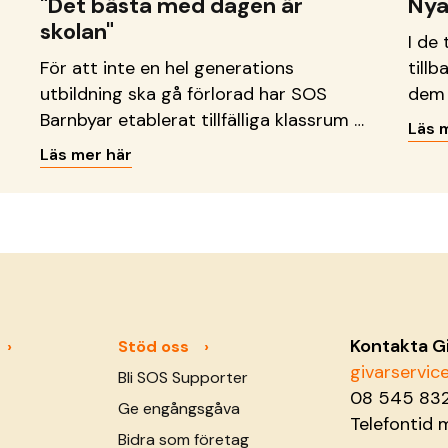
"Det bästa med dagen är
Nya
skolan"
I de 
För att inte en hel generations
tillb
utbildning ska gå förlorad har SOS
dem 
Barnbyar etablerat tillfälliga klassrum i
få va
Läs 
tältlägret i Khan Younis.
Läs mer här
Kontakta G
Stöd oss
givarservi
Bli SOS Supporter
08 545 83
Ge engångsgåva
Telefontid 
Bidra som företag