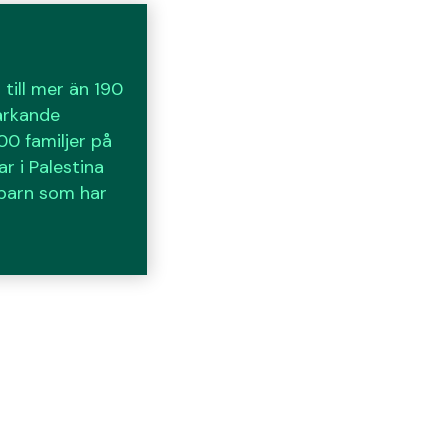
till mer än 190
ärkande
0 familjer på
r i Palestina
 barn som har