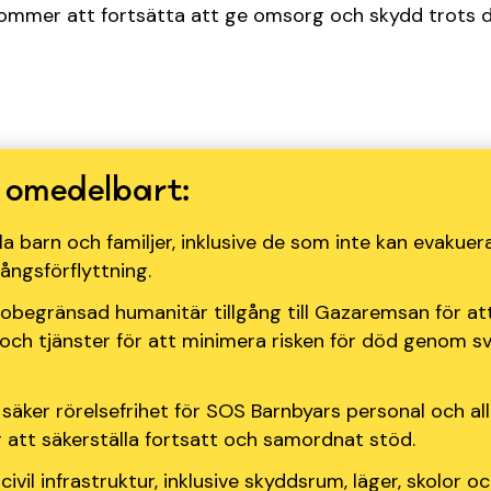
ommer att fortsätta att ge omsorg och skydd trots
r omedelbart:
la barn och familjer, inklusive de som inte kan evakue
ångsförflyttning.
obegränsad humanitär tillgång till Gazaremsan för att
p och tjänster för att minimera risken för död genom s
säker rörelsefrihet för SOS Barnbyars personal och al
r att säkerställa fortsatt och samordnat stöd.
civil infrastruktur, inklusive skyddsrum, läger, skolor oc