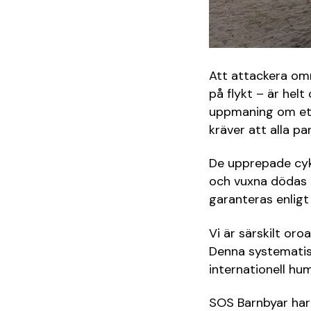
Att attackera omr
på flykt – är helt
uppmaning om ett
kräver att alla par
De upprepade cykl
och vuxna dödas o
garanteras enligt 
Vi är särskilt or
Denna systematisk
internationell hu
SOS Barnbyar har v