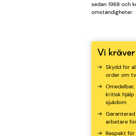
sedan 1968 och k
omständigheter.
Vi kräve
Skydd för al
order om tv
Omedelbar, 
kritisk hjäl
sjukdom
Garanterad 
arbetare fö
Respekt för 