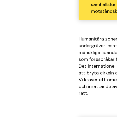
samhällsfun
motståndskr
Humanitära zoner 
undergräver insat
mänskliga lidand
som förespråkar f
Det internationell
att bryta cirkeln a
Vi kräver ett ome
och inrättande av
rätt.