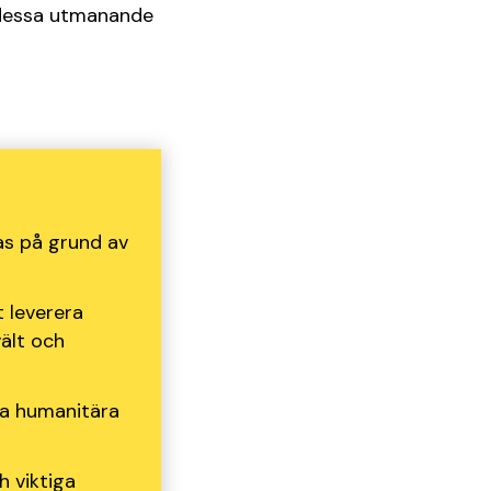
 dessa utmanande
ras på grund av
 leverera
vält och
la humanitära
h viktiga