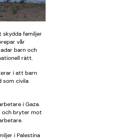
 skydda familjer
prepar vår
kadar barn och
ationell rätt.
erar i att barn
 som civila
arbetare i Gaza.
r och bryter mot
arbetare.
ljer i Palestina