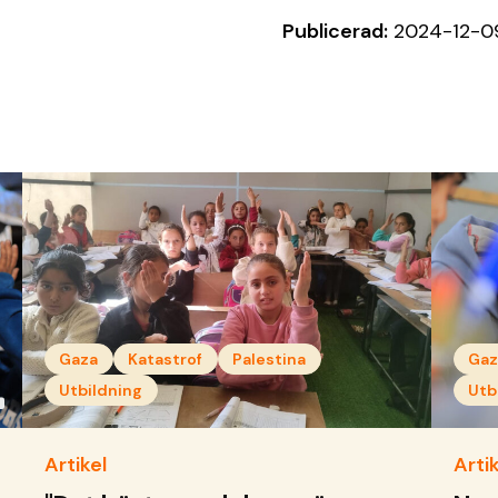
Publicerad:
2024-12-0
Gaza
Katastrof
Palestina
Gaz
Utbildning
Utb
Artikel
Artik