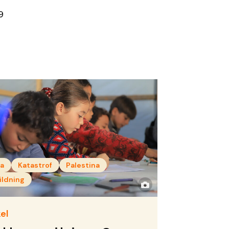
9
a
Katastrof
Palestina
ildning
el