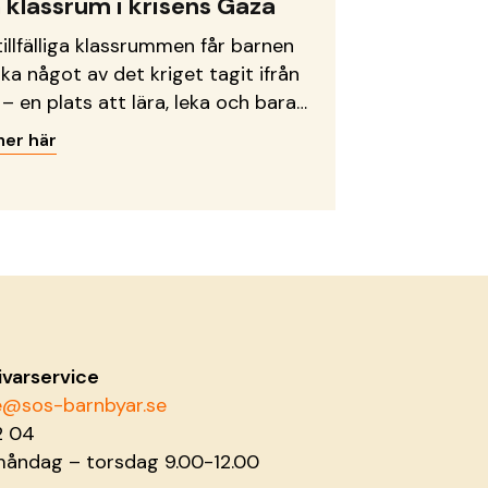
 klassrum i krisens Gaza
tillfälliga klassrummen får barnen
aka något av det kriget tagit ifrån
– en plats att lära, leka och bara
ra.
mer här
ivarservice
ce@sos-barnbyar.se
2 04
måndag – torsdag 9.00-12.00