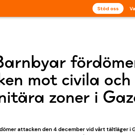
Stöd oss
Va
arnbyar fördöme
ken mot civila och
itära zoner i Ga
ömer attacken den 4 december vid vårt tältläger i Ga