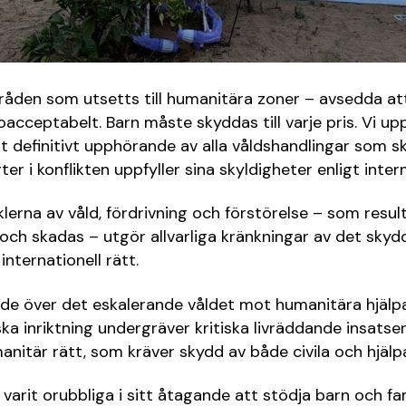
åden som utsetts till humanitära zoner – avsedda att
 oacceptabelt. Barn måste skyddas till varje pris. Vi up
 definitivt upphörande av alla våldshandlingar som s
ter i konflikten uppfyller sina skyldigheter enligt intern
erna av våld, fördrivning och förstörelse – som result
ch skadas – utgör allvarliga kränkningar av det skydd
internationell rätt.
oade över det eskalerande våldet mot humanitära hjälp
a inriktning undergräver kritiska livräddande insatse
manitär rätt, som kräver skydd av både civila och hjälp
arit orubbliga i sitt åtagande att stödja barn och fami