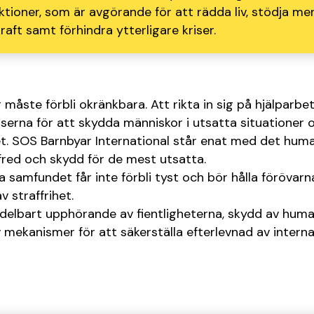
ktioner, som är avgörande för att rädda liv, stödja me
aft samt förhindra ytterligare kriser.
måste förbli okränkbara. Att rikta in sig på hjälparbet
serna för att skydda människor i utsatta situationer 
et. SOS Barnbyar International står enat med det hum
red och skydd för de mest utsatta.
a samfundet får inte förbli tyst och bör hålla förövarn
v straffrihet.
delbart upphörande av fientligheterna, skydd av huma
 mekanismer för att säkerställa efterlevnad av interna