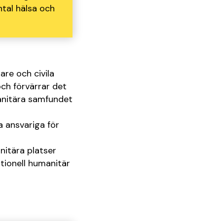
ntal hälsa och
are och civila
och förvärrar det
anitära samfundet
a ansvariga för
nitära platser
tionell humanitär