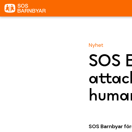
Nyhet
SOS B
attac
human
SOS Barnbyar förd