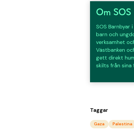
Om SOS B
SOS Barnbyar i 
barn och ungdo
verksamhet och
Västbanken och 
gett direkt hu
skilts från sina
Taggar
Gaza
Palestina