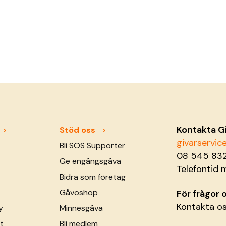
Kontakta G
Stöd oss
givarservi
Bli SOS Supporter
08 545 83
Ge engångsgåva
Telefontid 
Bidra som företag
Gåvoshop
För frågor
Kontakta o
y
Minnesgåva
t
Bli medlem