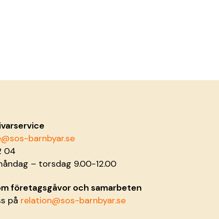
ivarservice
ce@sos-barnbyar.se
2 04
måndag – torsdag 9.00-12.00
 om företagsgåvor och samarbeten
ss på
relation@sos-barnbyar.se