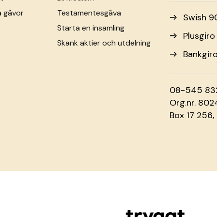
a gåvor
Testamentesgåva
Swish 9
Starta en insamling
Plusgir
Skänk aktier och utdelning
Bankgir
08-545 83
Org.nr. 80
Box 17 256,