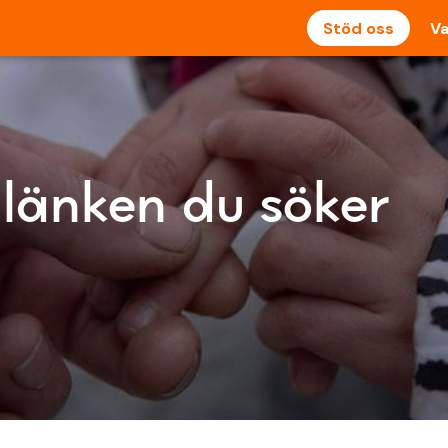
Stöd oss
Va
 länken du söker