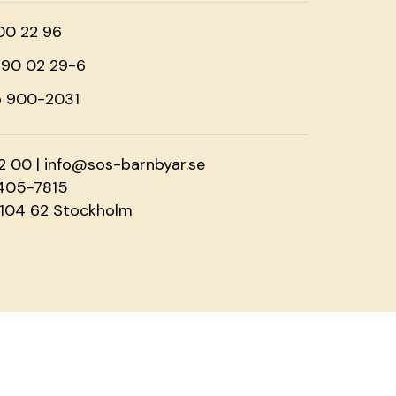
00 22 96
o 90 02 29-6
o 900-2031
2 00 |
info@sos-barnbyar.se
2405-7815
 104 62 Stockholm