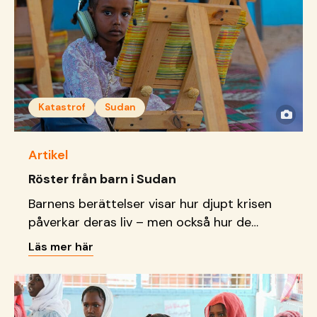
Katastrof
Sudan
Artikel
Röster från barn i Sudan
Barnens berättelser visar hur djupt krisen
påverkar deras liv – men också hur de
försöker skapa en ny vardag som ger dem
Läs mer här
en chans till en framtid.