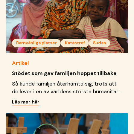
Barnvänliga platser
Katastrof
Sudan
Artikel
Stödet som gav familjen hoppet tillbaka
Så kunde familjen återhämta sig, trots att
de lever i en av världens största humanitära
kriser just nu.
Läs mer här