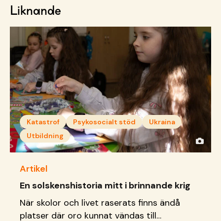
Liknande
Katastrof
Psykosocialt stöd
Ukraina
Utbildning
Artikel
En solskenshistoria mitt i brinnande krig
När skolor och livet raserats finns ändå
platser där oro kunnat vändas till