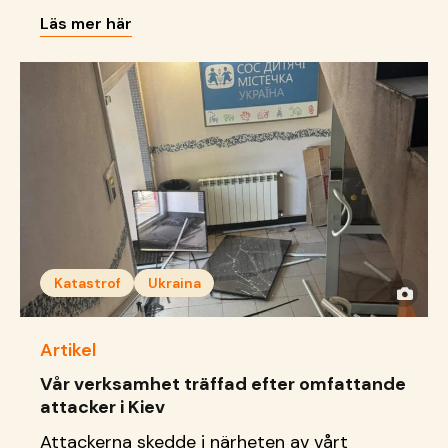
delaktighet, kreativitet och
Läs mer här
framtidsdrömmar.
Katastrof
Ukraina
Artikel
Vår verksamhet träffad efter omfattande
attacker i Kiev
Attackerna skedde i närheten av vårt