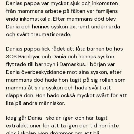
Danias pappa var mycket sjuk och inkomsten
från mammans arbete på fälten var familjens
enda inkomstkälla. Efter mammans död blev
Dania och hennes syskon extremt undernärda
och svårt traumatiserade.
Danias pappa fick rådet att låta barnen bo hos
SOS Barnbyar och Dania och hennes syskon
flyttade till barnbyn i Damaskus. I början var
Dania överbeskyddande mot sina syskon, efter
mammans död hade hon tagit på sig rollen som
mamma åt sina syskon och hade svårt att
släppa den. Hon hade också mycket svårt för att
lita på andra människor.
Idag går Dania i skolan igen och har tagit
extralektioner för att ta igen den tid hon inte
gick i skolan. Hon drömmer om att bli