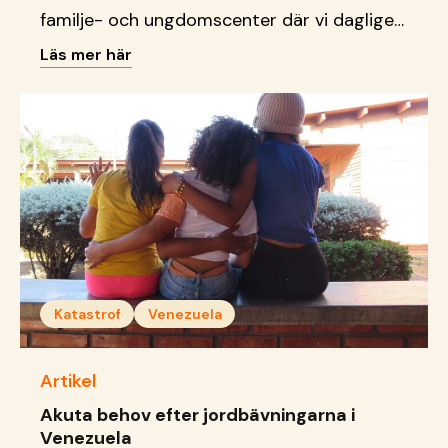
familje- och ungdomscenter där vi dagligen
tar emot barn, unga och familjer.
Läs mer här
Katastrof
Venezuela
Artikel
Akuta behov efter jordbävningarna i
Venezuela