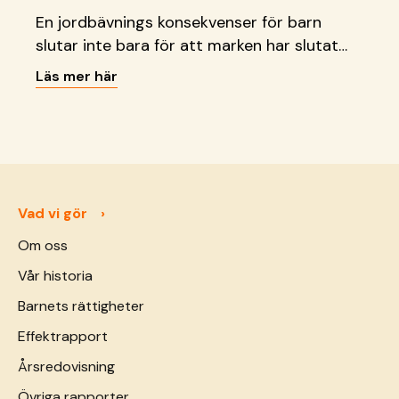
En jordbävnings konsekvenser för barn
slutar inte bara för att marken har slutat
att skaka. Läs vad vi gör just nu.
Läs mer här
Vad vi gör
Om oss
Vår historia
Barnets rättigheter
Effektrapport
Årsredovisning
Övriga rapporter