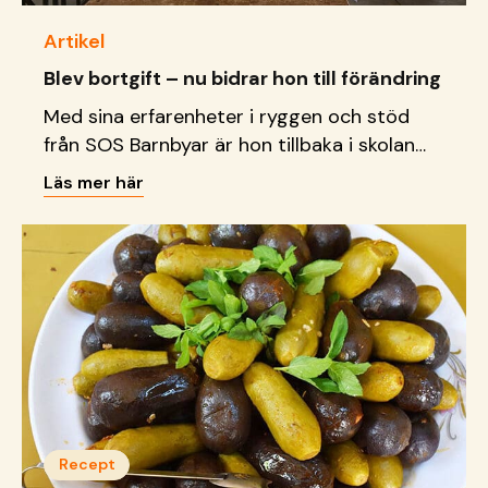
Artikel
Blev bortgift – nu bidrar hon till förändring
Med sina erfarenheter i ryggen och stöd
från SOS Barnbyar är hon tillbaka i skolan
och bidrar nu till att förändra situationen
Läs mer här
och bryta sociala stigman.
Recept