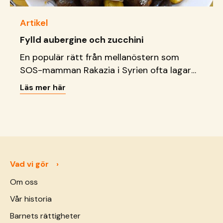
Artikel
Fylld aubergine och zucchini
En populär rätt från mellanöstern som
SOS-mamman Rakazia i Syrien ofta lagar
tillsammans med barnen.
Läs mer här
Vad vi gör
Om oss
Vår historia
Barnets rättigheter