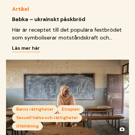
Artikel
Babka – ukrainskt påskbröd
Här är receptet till det populära festbrödet
som symboliserar motståndskraft och
samlar ukrainska familjer till påsk.
Läs mer här
Barns rättigheter
Etiopien
Sexuell hälsa och rättigheter
Utbildning