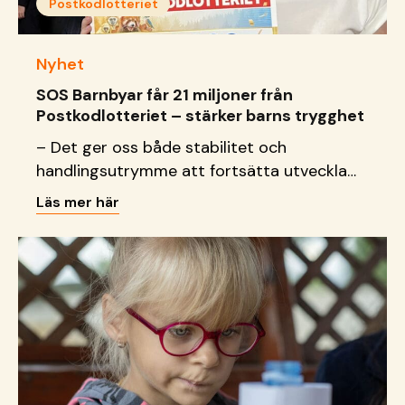
Postkodlotteriet
Nyhet
SOS Barnbyar får 21 miljoner från
Postkodlotteriet – stärker barns trygghet
– Det ger oss både stabilitet och
handlingsutrymme att fortsätta utveckla
arbetet för barns rättigheter globalt, säger
Läs mer här
generalsekreterare Jeanette Sundin.