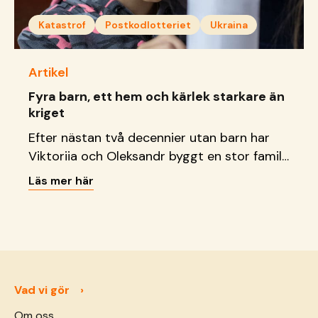
Katastrof
Postkodlotteriet
Ukraina
Artikel
Fyra barn, ett hem och kärlek starkare än
kriget
Efter nästan två decennier utan barn har
Viktoriia och Oleksandr byggt en stor familj
genom adoption och familjehemsplacering.
Läs mer här
Trots krigets svåra villkor tar de nu hand
om fyra barn – med stöd från SOS
Barnbyar.
Vad vi gör
Om oss