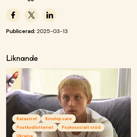
Publicerad:
2025-03-13
Liknande
Katastrof
Kinship care
Postkodlotteriet
Psykosocialt stöd
Ukraina