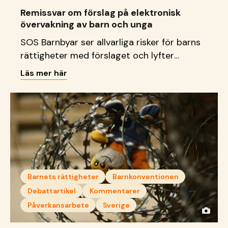
Remissvar om förslag på elektronisk
övervakning av barn och unga
SOS Barnbyar ser allvarliga risker för barns
rättigheter med förslaget och lyfter
behovet av stärkta stödinsatser som
Läs mer här
bygger på tillit, relationer och långsiktighet.
Barnets rättigheter
Barnkonventionen
Debattartikel
Kommentarer
Påverkansarbete
Sverige