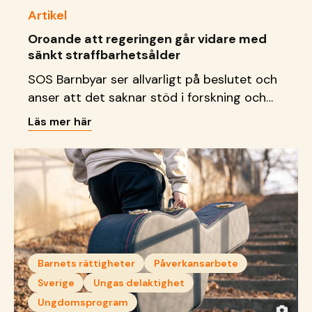
Artikel
Oroande att regeringen går vidare med
sänkt straffbarhetsålder
SOS Barnbyar ser allvarligt på beslutet och
anser att det saknar stöd i forskning och
riskerar att få allvarliga konsekvenser för
Läs mer här
barn.
Barnets rättigheter
Påverkansarbete
Sverige
Ungas delaktighet
Ungdomsprogram