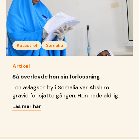
Katastrof
Somalia
Artikel
Så överlevde hon sin förlossning
I en avlägsen by i Somalia var Abshiro
gravid för sjätte gången. Hon hade aldrig
tidigare besökt ett sjukhus, men under
Läs mer här
graviditeten började hon må sämre snabbt.