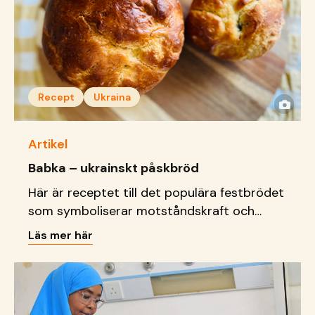
Recept
Ukraina
Artikel
Babka – ukrainskt påskbröd
Här är receptet till det populära festbrödet
som symboliserar motståndskraft och
samlar ukrainska familjer till påsk.
Läs mer här