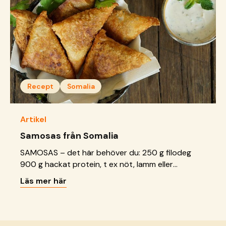
Recept
Somalia
Artikel
Samosas från Somalia
SAMOSAS – det här behöver du: 250 g filodeg
900 g hackat protein, t ex nöt, lamm eller
vegetariskt alternativ 4 stora lökar i tärningar 1
Läs mer här
msk stött korianderfrö 1 tsk curry Salt Olja att
fritera i Så här gör du: 1. Blanda curry och protein
och låt stå i kylen i en timme. 2. &hellip; <a
href="https://sos-barnbyar.se/recept-samosas-