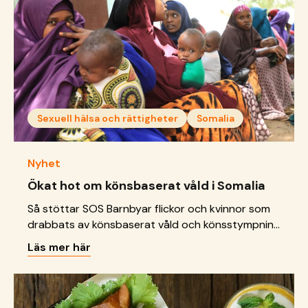
Sexuell hälsa och rättigheter
Somalia
Nyhet
Ökat hot om könsbaserat våld i Somalia
Så stöttar SOS Barnbyar flickor och kvinnor som
drabbats av könsbaserat våld och könsstympning
i Somalia.
Läs mer här