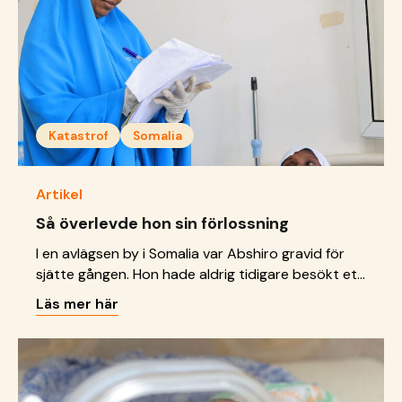
Katastrof
Somalia
Artikel
Så överlevde hon sin förlossning
I en avlägsen by i Somalia var Abshiro gravid för
sjätte gången. Hon hade aldrig tidigare besökt ett
sjukhus, men under graviditeten började hon må
Läs mer här
sämre snabbt.