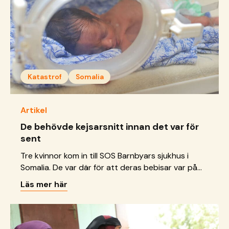
Katastrof
Somalia
Artikel
De behövde kejsarsnitt innan det var för
sent
Tre kvinnor kom in till SOS Barnbyars sjukhus i
Somalia. De var där för att deras bebisar var på
väg att födas, men de kan inte föda på ett säkert
Läs mer här
sätt utan kejsarsnitt. I ett område drabbat av
matbrist, brist på rent vatten, vård och internflykt
är gravida kvinnor extra utsatta.