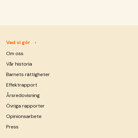
i Syrien och riskerar utsättas för dödligt
och skadligt våld och över 1,5 miljoner
människor lever med permanenta skador till
följd av kriget. Fakta hämtad från Unicef. Nu
har kriget pågått i sju år. Sju &hellip; <a
href="https://sos-barnbyar.se/sos-
Vad vi gör
childrens-villages-internationals-arbete-i-
Om oss
syrien/">Continued</a>
Vår historia
Barnets rättigheter
Effektrapport
Årsredovisning
Övriga rapporter
Opinionsarbete
Press