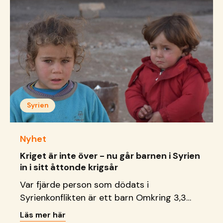
förlorat sina föräldrar.
Syrien
Nyhet
Kriget är inte över - nu går barnen i Syrien
in i sitt åttonde krigsår
Var fjärde person som dödats i
Syrienkonflikten är ett barn Omkring 3,3
miljoner barn i Syrien lever i farliga områden
Läs mer här