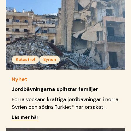
år sedan.
Katastrof
Syrien
Nyhet
Jordbävningarna splittrar familjer
Förra veckans kraftiga jordbävningar i norra
Syrien och södra Turkiet* har orsakat
tusentals dödsfall och skadade. Familjer
Läs mer här
splittras i kaoset och de stigande
dödstalen innebär att många barn har