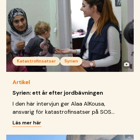
Katastrofinsatser
Syrien
Artikel
Syrien: ett år efter jordbävningen
I den här intervjun ger Alaa AlKousa,
ansvarig för katastrofinsatser på SOS
Barnbyar i Syrien, en inblick i
Läs mer här
efterdyningarna av jordbävningen som
drabbade norra Syrien och Turkiet för ett