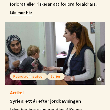
förlorat eller riskerar att förlora föräldrars
omsorg under den pågående politiska
Läs mer här
övergången i Syrien.
Katastrofinsatser
Syrien
Artikel
Syrien: ett år efter jordbävningen
I den här intervjun ger Alaa AlKousa,