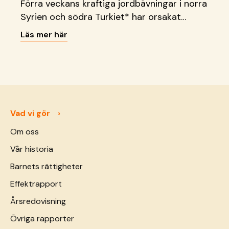
Förra veckans kraftiga jordbävningar i norra
Syrien och södra Turkiet* har orsakat
tusentals dödsfall och skadade. Familjer
Läs mer här
splittras i kaoset och de stigande
dödstalen innebär att många barn har
förlorat sina föräldrar.
Vad vi gör
Om oss
Vår historia
Barnets rättigheter
Effektrapport
Årsredovisning
Övriga rapporter