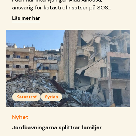
ansvarig för katastrofinsatser på SOS
Barnbyar i Syrien, en inblick i
Läs mer här
efterdyningarna av jordbävningen som
drabbade norra Syrien och Turkiet för ett
år sedan.
Katastrof
Syrien
Nyhet
Jordbävningarna splittrar familjer