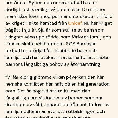
områden i Syrien och riskerar utsättas för
dödligt och skadligt våld och över 1,5 miljoner
människor lever med permanenta skador till följd
av kriget. Fakta hämtad från
Unicef
. Nu har kriget
pågått i sju år. Sju år som stulits av barn som
tvingats växa upp rädda, som förlorat familj och
vänner, skola och barndom. SOS Barnbyar
fortsätter stödja hårt drabbade barn och
familjer och har utökat insatserna för att möta
barnens långsiktiga behov av återhämtning.
”Vi får aldrig glömma vilken påverkan den här
hemska konflikten har haft på en hel generation
barn. Det är hög tid att ta itu med den
långsiktiga omvårdnaden av barnen som har
drabbats av våld, separation från och förlust av
familjemedlemmar, avbrott i utbildningen och